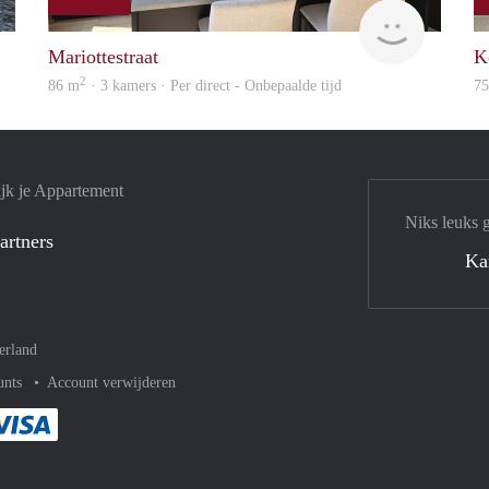
Woning
Holland H
Mariottestraat
K
2
86 m
· 3 kamers · Per direct - Onbepaalde tijd
7
jk je Appartement
Niks leuks 
artners
Ka
erland
unts
Account verwijderen
met Paypal
kelijk af met Mastercard
ent gemakkelijk af met Meastro
Je rekent gemakkelijk af met Visa