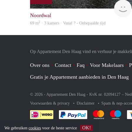
Noordwal
2
69 m
· 3 kamers · Vanaf ? - Onbepaalde tijd
Op Appartement Den Haag vind en verhuur je makkeli
Over ons
Contact
Faq
Voor Makelaars
P
Gratis je Appartement aanbieden in Den Haag
© 2026 - Appartement Den Haag - KvK nr. 02094127 –
Ned
Voorwaarden & privacy
Disclaimer
Spam & nep-acco
Je rekent gemakkelijk af 
Je rekent gemak
Je rek
OK!
We gebruiken
cookies
voor de beste service