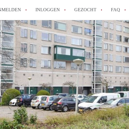
NMELDEN
INLOGGEN
GEZOCHT
FAQ
How to translate AppartementDenHaag!
Wat is Appartement-DenHaag?
Hoeveel kost het om te reageren op een 
Wat is de privacyverklaring van Apparte
Berekent Appartement-DenHaag
makelaarsvergoeding/bemiddelingsvergoe
Alle veelgestelde vragen