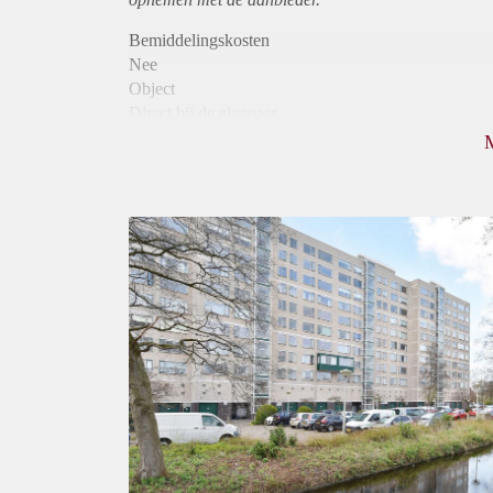
Bemiddelingskosten
Nee
Object
Direct bij de eigenaar
Borg
1150
Garantiestelling
Mogelijk
Huurtoeslag
Niet mogelijk
Inkomen eis
2,9 X Maandhuur Bruto
Huurtermijn
Onbepaalde termijn
Oplevering
Kaal