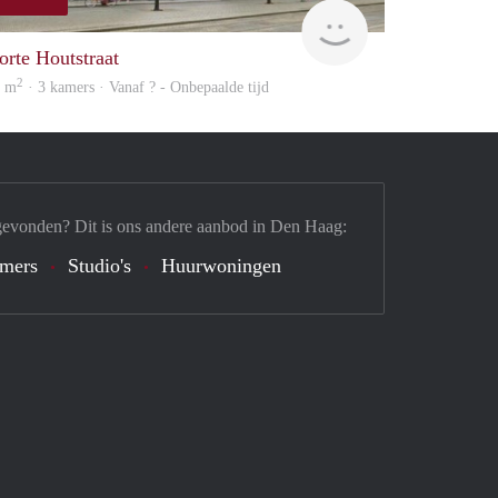
ousing
finder
orte Houtstraat
2
5 m
· 3 kamers · Vanaf ? - Onbepaalde tijd
gevonden? Dit is ons andere aanbod in Den Haag:
mers
Studio's
Huurwoningen