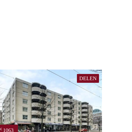
DELEN
1063
€