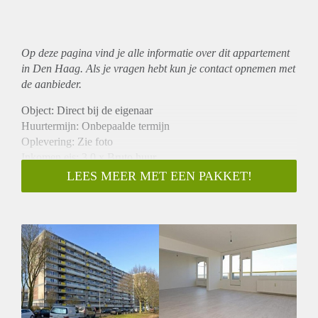
Op deze pagina vind je alle informatie over dit
appartement
in Den Haag. Als je vragen hebt kun je contact opnemen met
de aanbieder.
Object: Direct bij de eigenaar
Huurtermijn: Onbepaalde termijn
Oplevering: Zie foto
Inkomen eis: 3,0 x Bruto huur
Garantiestelling mogelijk: Ja
LEES MEER MET EEN PAKKET!
Borg: 1 Maand
Bemiddeling kosten: Nee
Woningdelers toegestaan: Ja
Huisdieren toegestaan: Afhankelijk van de Eigenaar
Huurtoeslag grens: Nee
Geschikt voor studenten: Afhankelijk van de Eigenaar