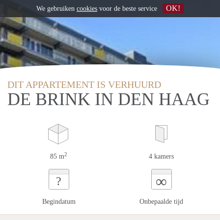
OK!
We gebruiken
cookies
voor de beste service
DIT APPARTEMENT IS VERHUURD
DE BRINK IN DEN HAAG
2
85 m
4 kamers
∞
?
Begindatum
Onbepaalde tijd