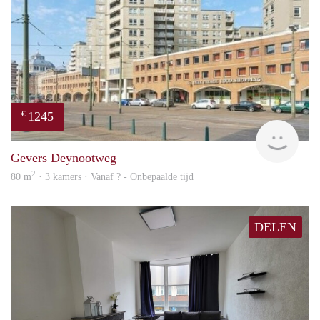
1245
€
finde
Gevers Deynootweg
2
80 m
· 3 kamers · Vanaf ? - Onbepaalde tijd
DELEN