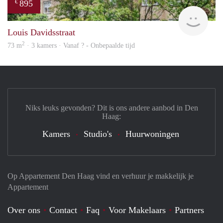
895
€
Woni
Louis Davidsstraat
2
73 m
· 3 kamers · Vanaf ? - Onbepaalde tijd
Niks leuks gevonden? Dit is ons andere aanbod in Den
Haag:
Kamers
Studio's
Huurwoningen
Op Appartement Den Haag vind en verhuur je makkelijk je
Appartement
Over ons
Contact
Faq
Voor Makelaars
Partners