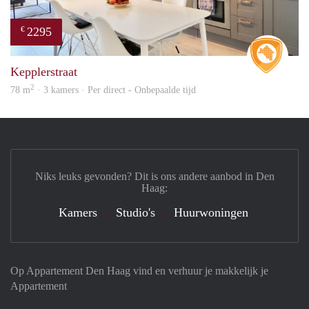
2295
€
Real 
Kepplerstraat
2
78 m
· 3 kamers · Per direct - Onbepaalde tijd
Niks leuks gevonden? Dit is ons andere aanbod in Den
Haag:
Kamers
Studio's
Huurwoningen
Op Appartement Den Haag vind en verhuur je makkelijk je
Appartement