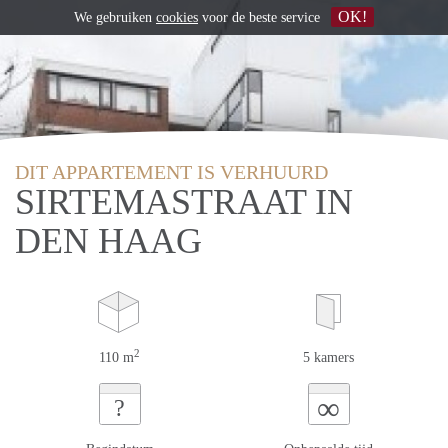
OK!
We gebruiken
cookies
voor de beste service
DIT APPARTEMENT IS VERHUURD
SIRTEMASTRAAT IN
DEN HAAG
2
110 m
5 kamers
∞
?