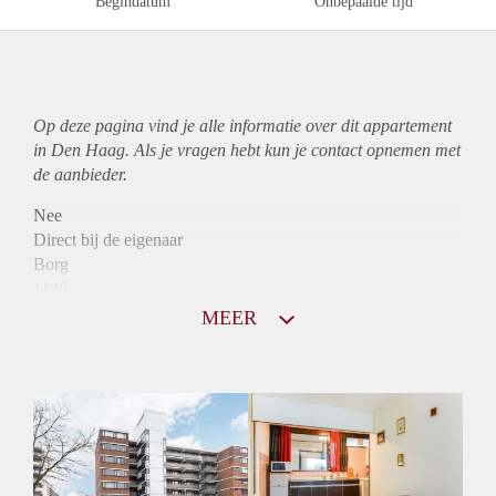
Begindatum
Onbepaalde tijd
Op deze pagina vind je alle informatie over dit
appartement
in Den Haag. Als je vragen hebt kun je contact opnemen met
de aanbieder.
Nee
Direct bij de eigenaar
Borg
1140
Garantiestelling
MEER
Mogelijk
Huurtoeslag
Niet mogelijk
Inkomen eis
3,2 X Maandhuur Bruto
Huurtermijn
Onbepaalde termijn