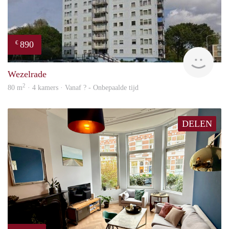
890
€
finde
Wezelrade
2
80 m
· 4 kamers · Vanaf ? - Onbepaalde tijd
DELEN