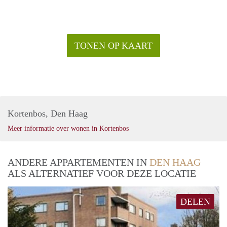
heerlijk kunt picknicken. Wil je even ontsnappen aan alle
hectiek van de stad? Het nabijgelegen Haagse Bos is een
heerlijk stadsbos om te wandelen en te luieren.
(https://wonenindenhaag.nl/)
TONEN OP KAART
Kortenbos, Den Haag
Meer informatie over wonen in Kortenbos
ANDERE APPARTEMENTEN IN
DEN HAAG
ALS ALTERNATIEF VOOR DEZE LOCATIE
DELEN