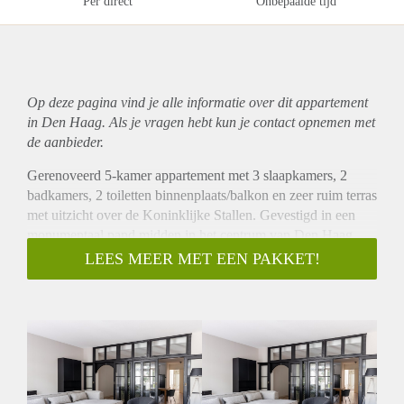
Per direct
Onbepaalde tijd
Op deze pagina vind je alle informatie over dit
appartement
in Den Haag. Als je vragen hebt kun je contact opnemen met
de aanbieder.
Gerenoveerd 5-kamer appartement met 3 slaapkamers, 2
badkamers, 2 toiletten binnenplaats/balkon en zeer ruim terras
met uitzicht over de Koninklijke Stallen. Gevestigd in een
monumentaal pand midden in het centrum van Den Haag.
Dit moderne appartement wordt volledig gemeubileerd
LEES MEER MET EEN PAKKET!
opgeleverd.
INDELING:
Entree op straatniveau, gemeenschappelijke hal, trap naar de
eerste verdieping. Entree van het appartement, hal die leidt
naar de lichte woon-eetkamer met open keuken voorzien van
diverse inbouwapparatuur. Vanuit de keuken openslaande
deuren naar het balkon/binnenplaats en vanaf het