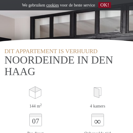
OK!
We gebruiken
cookies
voor de beste service
DIT APPARTEMENT IS VERHUURD
NOORDEINDE IN DEN
HAAG
2
144 m
4 kamers
∞
07