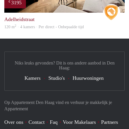
3195
€
Real 
Adelheidstraat
2
120 m
· 4 kamers · Per direct - Onbepaalde tijd
Niks leuks gevonden? Dit is ons andere aanbod in Den
Haag:
Kamers
Studio's
Huurwoningen
Op Appartement Den Haag vind en verhuur je makkelijk je
Appartement
Over ons
Contact
Faq
Voor Makelaars
Partners