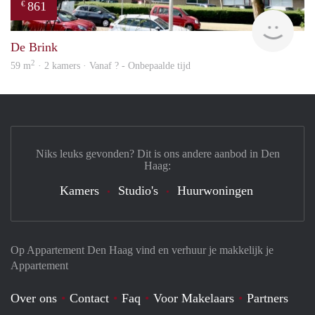
861
€
Woni
De Brink
2
59 m
· 2 kamers · Vanaf ? - Onbepaalde tijd
Niks leuks gevonden? Dit is ons andere aanbod in Den
Haag:
Kamers
Studio's
Huurwoningen
Op Appartement Den Haag vind en verhuur je makkelijk je
Appartement
Over ons
Contact
Faq
Voor Makelaars
Partners