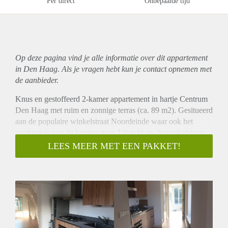
Per direct
Onbepaalde tijd
Op deze pagina vind je alle informatie over dit
appartement
in Den Haag. Als je vragen hebt kun je contact opnemen met
de aanbieder.
Knus en gestoffeerd 2-kamer appartement in hartje Centrum
Den Haag met ruim en zonnige terras (ca. 89 m2). Gesitueerd
aan de populaire winkelstraat Noordeinde waar ook het
werkpaleis van de koning staat. Uitzicht op de winkelstraat
vanuit de woonkamer en slaapkamer. Let op!
LEES MEER MET EEN PAKKET!
Huisvestingsvergunning is van toepassing.
OMSCHRIJVING
Gezamenlijk entree, apart toilet, washok in de hal,
aangrenzend moderne open keuken inclusief divers
inbouwapparatuur, ruime zitkamer en lichte serre, ruime
woonkamerIn de met wenteltrap naar de bovenste etage. De
lichte slaapkamer met de aangrenzende trendy badkamer