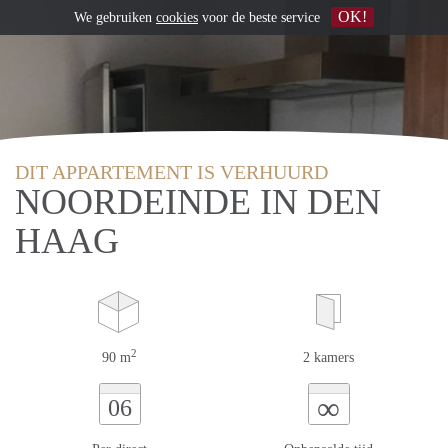
OK!
We gebruiken
cookies
voor de beste service
DIT APPARTEMENT IS VERHUURD
NOORDEINDE IN DEN
HAAG
2
90 m
2 kamers
∞
06