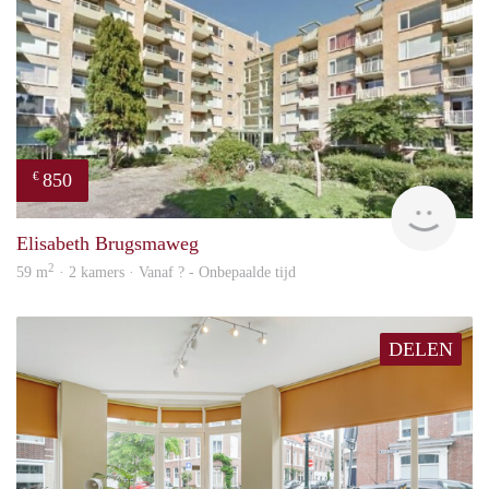
850
€
finde
Elisabeth Brugsmaweg
2
59 m
· 2 kamers · Vanaf ? - Onbepaalde tijd
DELEN