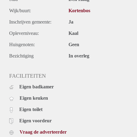
slaapkamer dient als inloopkast. De woning beschikt ook
over een zonnige terras. Maandelijkse huurprijs is exclusief
Wijk/buurt:
Kortenbos
nutsvoorzieningen.
Inschrijven gemeente:
Ja
Aanwezig:
- Laminaat/tegel
Opleverniveau:
Kaal
- Luxe keukenapparatuur
- Meubilering
Huisgenoten:
Geen
- 2 badkamers
Bezichtiging
In overleg
- 2 toiletten
- Terras
Voorwaarden:
FACILITEITEN
- Max. 1 huishouden
- Max. 1 jaar contract
Eigen badkamer
- 2 maanden borg
- Huisdieren in overleg
Eigen keuken
- Optioneel: extra services Vesting Vastgoed (uurtarief of
Eigen toilet
servicepakket - zie regels en voorwaarden)
Eigen voordeur
Vraag de adverteerder