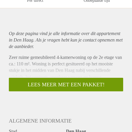
Per direct
Onbepaalde tijd
Op deze pagina vind je alle informatie over dit
appartement
in Den Haag. Als je vragen hebt kun je contact opnemen met
de aanbieder.
Zeer ruime gemeubileerd 4-kamerwoning op de 2e etage van
ca.: 110 m². Woning is perfect gesitueerd op het mooiste
stukje in het midden van Den Haag nabij verschillende
winkels, het centrum, openbaar vervoer en horeca
gelegenheden. ZEKER EEN BEZICHTIGING WAARD!
LEES MEER MET EEN PAKKET!
Indeling:
Gemeenschappelijke entree op de begane grond, trap naar 2e
etage, entree appartement. Ruime hal, ruime woonkamer,
luxe open keuken voorzien van keukenapparatuur (afzuigkap
en kookplaat). 3 slaapkamers waarvan 1 met aparte luxe
ALGEMENE INFORMATIE
badkamer met regendouche, bad, wastafel en toilet. Een
tweede badkamer met douche en een aparte toilet. Derde
Stad
Den Haag