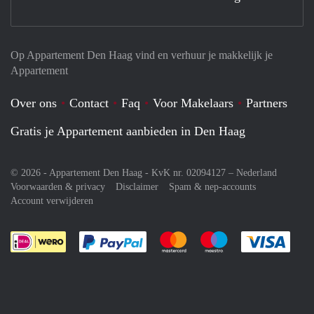
Op Appartement Den Haag vind en verhuur je makkelijk je
Appartement
Over ons
Contact
Faq
Voor Makelaars
Partners
Gratis je Appartement aanbieden in Den Haag
© 2026 - Appartement Den Haag - KvK nr. 02094127 –
Nederland
Voorwaarden & privacy
Disclaimer
Spam & nep-accounts
Account verwijderen
Je rekent gemakkelijk af met Paypal
Je rekent gemakkelijk af met M
Je rekent gemakkelij
Je re