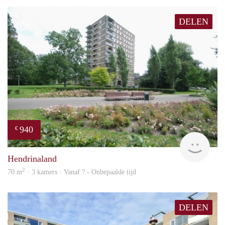
DELEN
940
€
rent
Hendrinaland
2
70 m
· 3 kamers · Vanaf ? - Onbepaalde tijd
DELEN