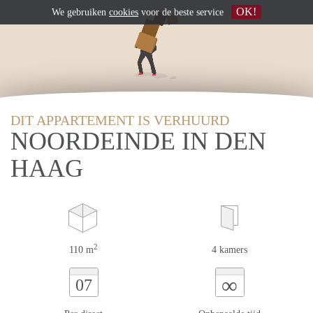
OK!
We gebruiken
cookies
voor de beste service
DIT APPARTEMENT IS VERHUURD
NOORDEINDE IN DEN
HAAG
2
110 m
4 kamers
∞
07