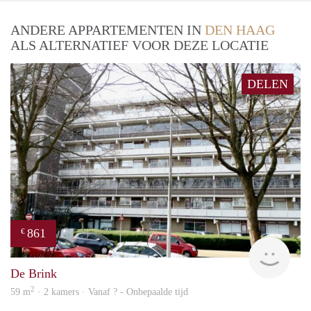
ANDERE APPARTEMENTEN IN
DEN HAAG
ALS ALTERNATIEF VOOR DEZE LOCATIE
DELEN
861
€
Woni
De Brink
2
59 m
· 2 kamers · Vanaf ? - Onbepaalde tijd