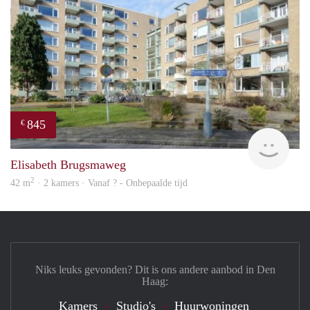
845
€
rent
Elisabeth Brugsmaweg
2
42 m
· 2 kamers · Vanaf ? - Onbepaalde tijd
Niks leuks gevonden? Dit is ons andere aanbod in Den
Haag:
Kamers
Studio's
Huurwoningen