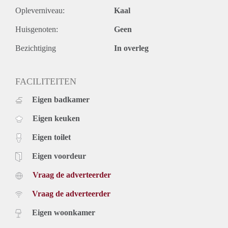
- Garden apartment
Opleverniveau:
Kaal
- High quality kitchen equipment
Huisgenoten:
Geen
- Historic details
- Furnished
Bezichtiging
In overleg
- Spacious bedroom
- Brand new bathroom
- Turn-key
FACILITEITEN
- Centrally located
Eigen badkamer
Rental price: €2395,- excluding utilities - Furnished
Eigen keuken
Eigen toilet
Eigen voordeur
Vraag de adverteerder
Vraag de adverteerder
Eigen woonkamer