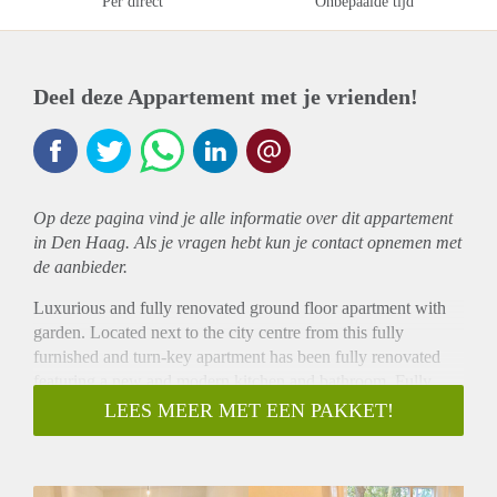
Per direct
Onbepaalde tijd
Deel deze Appartement met je vrienden!
Op deze pagina vind je alle informatie over dit
appartement
in Den Haag. Als je vragen hebt kun je contact opnemen met
de aanbieder.
Luxurious and fully renovated ground floor apartment with
garden. Located next to the city centre from this fully
furnished and turn-key apartment has been fully renovated
featuring a new and modern kitchen and bathroom. Fully
fitted with wooden flooring in the living room and laminate
LEES MEER MET EEN PAKKET!
flooring in the bedrooms, beautiful ornament ceiling and
French opening doors to the garden.
Layout