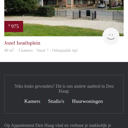
975
€
Woni
Jozef Israëlsplein
2
90 m
· 3 kamers · Vanaf ? - Onbepaalde tijd
Niks leuks gevonden? Dit is ons andere aanbod in Den
Haag:
Kamers
Studio's
Huurwoningen
Op Appartement Den Haag vind en verhuur je makkelijk je