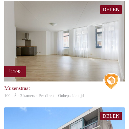
DELEN
2595
€
Real 
Muzenstraat
2
100 m
· 3 kamers · Per direct - Onbepaalde tijd
DELEN