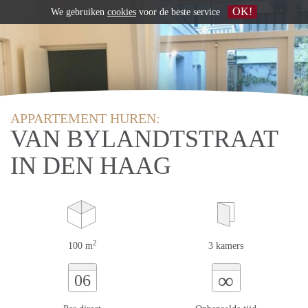
OK!
We gebruiken
cookies
voor de beste service
APPARTEMENT HUREN:
VAN BYLANDTSTRAAT
IN DEN HAAG
2
100 m
3 kamers
∞
06