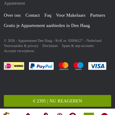
Appartement
Over ons
Contact
Faq
Voor Makelaars
Partners
Gratis je Appartement aanbieden in Den Haag
© 2026 - Appartement Den Haag - KvK nr. 02094127 –
Nederland
Voorwaarden & privacy
Disclaimer
Spam & nep-accounts
Account verwijderen
Je rekent gemakkelijk af met Paypal
Je rekent gemakkelijk af met M
Je rekent gemakkelij
Je re
€ 2395 | NU REAGEREN