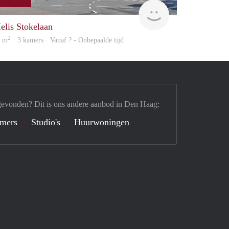
Woning
elis Stokelaan
2
4 m
· 3 kamers · Vanaf ? - Onbepaalde tijd
gevonden? Dit is ons andere aanbod in Den Haag:
mers
Studio's
Huurwoningen