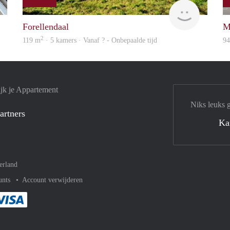
Holland Housing
finder
Forellendaal
M
2
119 m
· 5 kamers · Vanaf ? - Onbepaalde tijd
9
jk je Appartement
Niks leuks 
artners
Ka
erland
unts
Account verwijderen
met Paypal
kelijk af met Mastercard
ent gemakkelijk af met Meastro
Je rekent gemakkelijk af met Visa