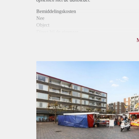
Bemiddelingskosten
Nee
Object
Direct bij de eigenaar
Borg
845
Garantiestelling
Mogelijk
Huurtoeslag
Niet mogelijk
Inkomen eis
2,9 X Maandhuur Bruto
Huurtermijn
Onbepaalde termijn
Oplevering
Kaal