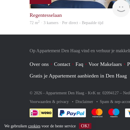
Regentesselaan
2
72 m
· 3 kamers · Per direct - Bepaalde tijd
Op Appartement Den Haag vind en verhuur je makkeli
Over ons
Contact
Faq
Voor Makelaars
P
Gratis je Appartement aanbieden in Den Haag
© 2026 - Appartement Den Haag - KvK nr. 02094127 –
Ned
Voorwaarden & privacy
Disclaimer
Spam & nep-acco
Je rekent gemakkelijk af 
Je rekent gemak
Je rek
OK!
We gebruiken
cookies
voor de beste service