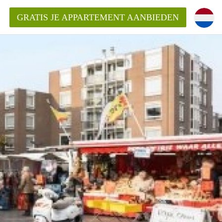
GRATIS JE APPARTEMENT AANBIEDEN
Appartement in Den Haag?
ment-DenHaag?
ding?