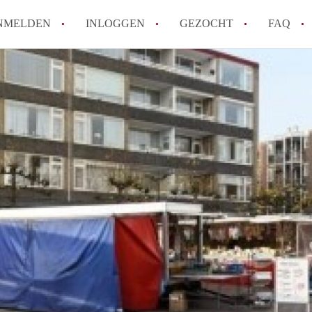
NMELDEN
INLOGGEN
GEZOCHT
FAQ
How to translate AppartementDenHaag!
Wat is Appartement-DenHaag?
Hoeveel kost het om te reageren op een 
Wat is de privacyverklaring van Apparte
Berekent Appartement-DenHaag
makelaarsvergoeding/bemiddelingsvergoe
Alle veelgestelde vragen