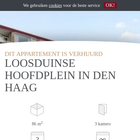
OK!
We gebruiken
cookies
voor de beste service
DIT APPARTEMENT IS VERHUURD
LOOSDUINSE
HOOFDPLEIN IN DEN
HAAG
2
86 m
3 kamers
∞
?