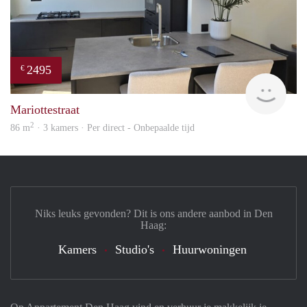
2495
€
Holl
Mariottestraat
2
86 m
· 3 kamers · Per direct - Onbepaalde tijd
Niks leuks gevonden? Dit is ons andere aanbod in Den
Haag:
Kamers
Studio's
Huurwoningen