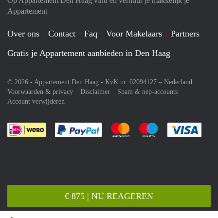
Op Appartement Den Haag vind en verhuur je makkelijk je
Appartement
Over ons
Contact
Faq
Voor Makelaars
Partners
Gratis je Appartement aanbieden in Den Haag
© 2026 - Appartement Den Haag - KvK nr. 02094127 –
Nederland
Voorwaarden & privacy
Disclaimer
Spam & nep-accounts
Account verwijderen
Je rekent gemakkelijk af met Paypal
Je rekent gemakkelijk af met M
Je rekent gemakkelij
Je re
€ 875 | NU REAGEREN