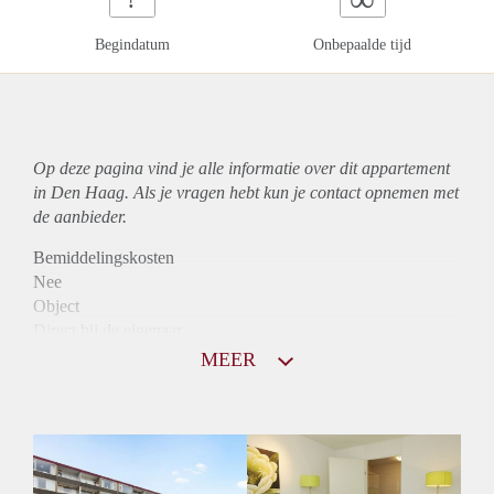
Begindatum
Onbepaalde tijd
Op deze pagina vind je alle informatie over dit
appartement
in Den Haag. Als je vragen hebt kun je contact opnemen met
de aanbieder.
Bemiddelingskosten
Nee
Object
Direct bij de eigenaar
Borg
MEER
845
Garantiestelling
Mogelijk
Huurtoeslag
Niet mogelijk