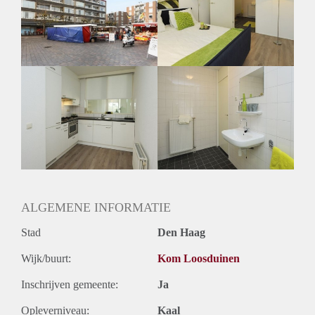
Inkomen eis
2,9 X Maandhuur Bruto
Huurtermijn
Onbepaalde termijn
Oplevering
Kaal
ALGEMENE INFORMATIE
Stad
Den Haag
Wijk/buurt:
Kom Loosduinen
Inschrijven gemeente:
Ja
Opleverniveau:
Kaal