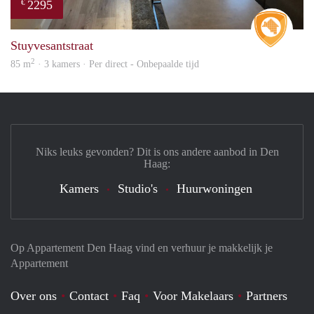
2295
€
Real 
Stuyvesantstraat
2
85 m
· 3 kamers · Per direct - Onbepaalde tijd
Niks leuks gevonden? Dit is ons andere aanbod in Den
Haag:
Kamers
Studio's
Huurwoningen
Op Appartement Den Haag vind en verhuur je makkelijk je
Appartement
Over ons
Contact
Faq
Voor Makelaars
Partners