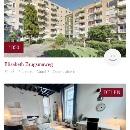
850
€
finde
Elisabeth Brugsmaweg
2
59 m
· 2 kamers · Vanaf ? - Onbepaalde tijd
DELEN