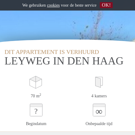
OK!
We gebruiken
cookies
voor de beste service
DIT APPARTEMENT IS VERHUURD
LEYWEG IN DEN HAAG
2
70 m
4 kamers
∞
?
Begindatum
Onbepaalde tijd