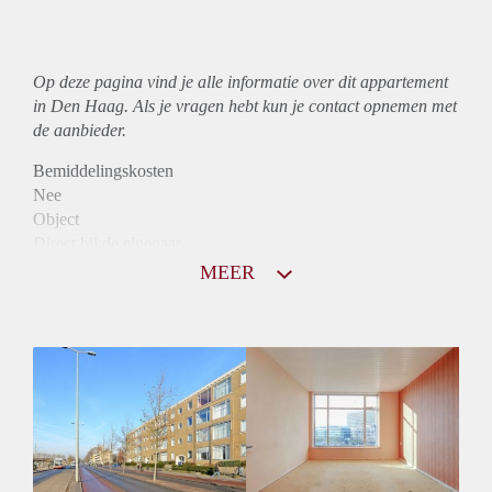
Op deze pagina vind je alle informatie over dit
appartement
in Den Haag. Als je vragen hebt kun je contact opnemen met
de aanbieder.
Bemiddelingskosten
Nee
Object
Direct bij de eigenaar
Borg
MEER
890
Garantiestelling
Mogelijk
Huurtoeslag
Niet mogelijk
Inkomen eis
2,9 X Maandhuur Bruto
Huurtermijn
Onbepaalde termijn