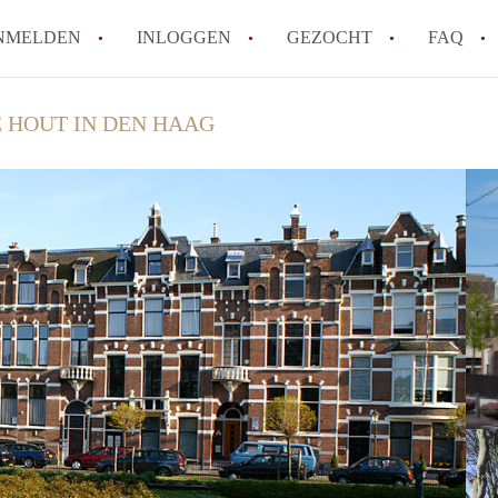
NMELDEN
INLOGGEN
GEZOCHT
FAQ
 HOUT IN DEN HAAG
How to translate AppartementDenHaag!
Wat is Appartement-DenHaag?
Hoeveel kost het om te reageren op een 
Wat is de privacyverklaring van Apparte
Berekent Appartement-DenHaag
makelaarsvergoeding/bemiddelingsvergoe
Alle veelgestelde vragen