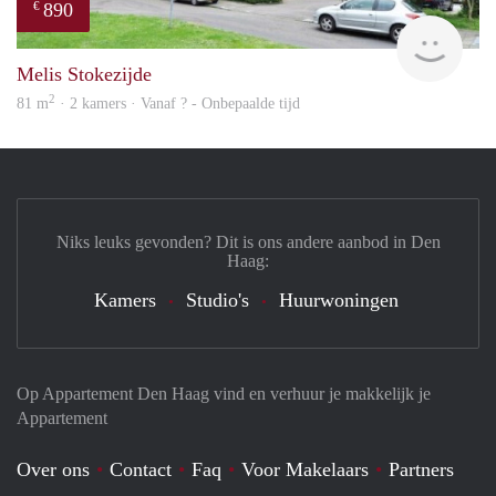
890
€
finde
Melis Stokezijde
2
81 m
· 2 kamers · Vanaf ? - Onbepaalde tijd
Niks leuks gevonden? Dit is ons andere aanbod in Den
Haag:
Kamers
Studio's
Huurwoningen
Op Appartement Den Haag vind en verhuur je makkelijk je
Appartement
Over ons
Contact
Faq
Voor Makelaars
Partners