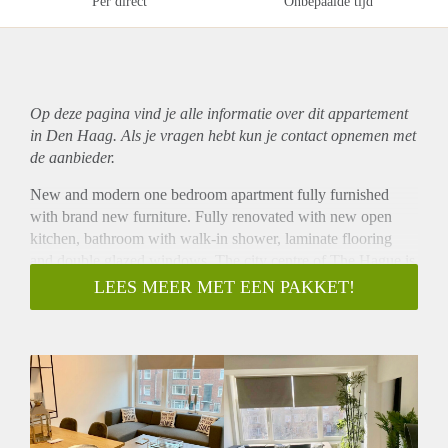
Per direct
Onbepaalde tijd
Op deze pagina vind je alle informatie over dit
appartement
in Den Haag. Als je vragen hebt kun je contact opnemen met
de aanbieder.
New and modern one bedroom apartment fully furnished
with brand new furniture. Fully renovated with new open
kitchen, bathroom with walk-in shower, laminate flooring
and double glazed windows. The city centre of The Hague is
available within a 10 minute bike ride!
LEES MEER MET EEN PAKKET!
Layout
Entrance from the street with stairs to the first floor. Private
entrance to the apartment. Hallway with doors to the living
room and kitchen. Living room with large windows, high
ceilings. Open kitchen with gas stove, oven, fridge / freezer
and a dishwasher. Doors to the bedroom with double bed.
Bathroom with walk-in shower, sink and towel radiator. The