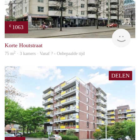
1063
€
rent
Korte Houtstraat
2
75 m
· 3 kamers · Vanaf ? - Onbepaalde tijd
DELEN