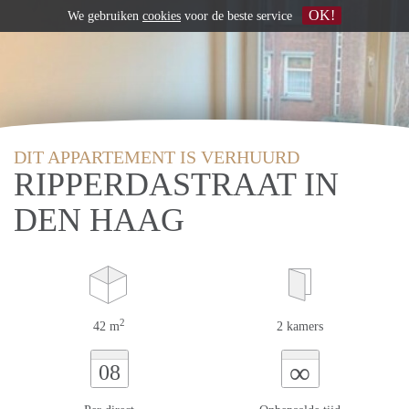
OK!
We gebruiken
cookies
voor de beste service
DIT APPARTEMENT IS VERHUURD
RIPPERDASTRAAT IN
DEN HAAG
2
42 m
2 kamers
∞
08