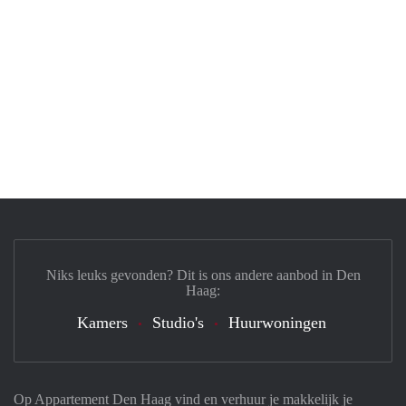
Niks leuks gevonden? Dit is ons andere aanbod in Den
Haag:
Kamers
Studio's
Huurwoningen
Op Appartement Den Haag vind en verhuur je makkelijk je