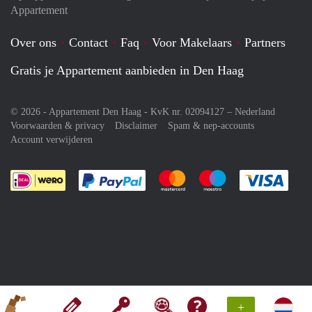
Appartement
Over ons
Contact
Faq
Voor Makelaars
Partners
Gratis je Appartement aanbieden in Den Haag
© 2026 - Appartement Den Haag - KvK nr. 02094127 –
Nederland
Voorwaarden & privacy
Disclaimer
Spam & nep-accounts
Account verwijderen
Je rekent gemakkelijk af met Paypal
Je rekent gemakkelijk af met M
Je rekent gemakkelij
Je re
+