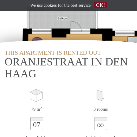
OK!
We use
cookies
for the best service
THIS APARTMENT IS RENTED OUT
ORANJESTRAAT IN DEN
HAAG
2
79 m
3 rooms
∞
07