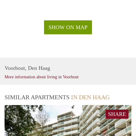
of lekker stappen? Dat kan uitstekend op het Plein of de
Grote Markt.
Verscholen tussen Paleis Noordeinde, de Koninklijke Stallen
en het Koninklijk Archief ligt de prachtige Paleistuin waar je
SHOW ON MAP
heerlijk kunt picknicken. Wil je even ontsnappen aan alle
hectiek van de stad? Het nabijgelegen Haagse Bos is een
heerlijk stadsbos om te wandelen en te luieren. Verschillende
openbaar vervoer mogelijkheden op steenworp afstand of
pak de auto en rij zo de Utrechtsebaan op, richting de A4,
A12 of A13. Kortom; hier ontbreekt het je aan niets!
Voorhout, Den Haag
More information about living in Voorhout
SIMILAR APARTMENTS
IN DEN HAAG
SHARE