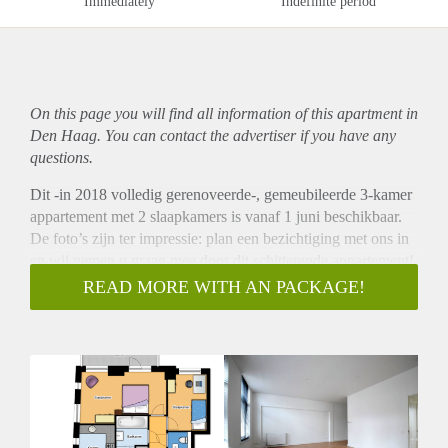
Immediately
Indefinite period
On this page you will find all information of this
apartment
in
Den Haag. You can contact the advertiser if you have any
questions.
Dit -in 2018 volledig gerenoveerde-, gemeubileerde 3-kamer
appartement met 2 slaapkamers is vanaf 1 juni beschikbaar.
De foto’s zijn ter impressie: plan een bezichtiging met ons in
en wij nemen u graag mee door dit schitterende appartement!
INDELING:
READ MORE WITH AN PACKAGE!
Het appartement bevindt zich op de 1e verdieping en is
bereikbaar via het centraal trappenhuis en met de lift.
Toegang via licht, ruim centraal trappenhuis. Woonkamer met
semi open keuken, twee slaapkamers, ruime badkamer met
ligbad en inloopdouche. Separaat toilet.
BIJZONDERHEDEN:
- beschikbaar woensdag 1 juni