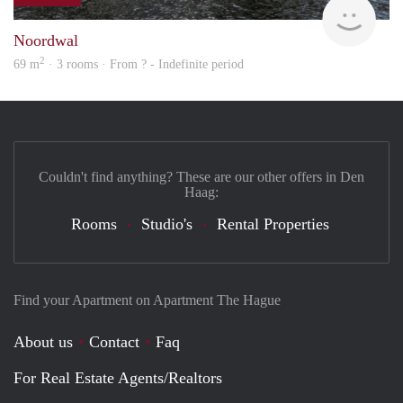
Woni
Noordwal
2
69 m
· 3 rooms · From ? - Indefinite period
Couldn't find anything? These are our other offers in Den
Haag:
Rooms
Studio's
Rental Properties
Find your Apartment on Apartment The Hague
About us
Contact
Faq
For Real Estate Agents/Realtors