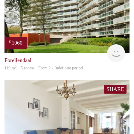
1060
€
finde
Forellendaal
2
119 m
· 5 rooms · From ? - Indefinite period
SHARE