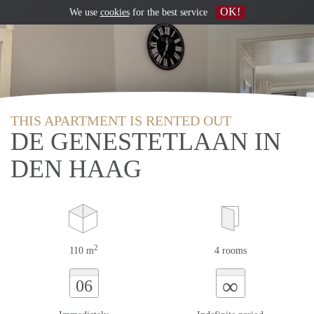
OK!
We use
cookies
for the best service
THIS APARTMENT IS RENTED OUT
DE GENESTETLAAN IN
DEN HAAG
2
110 m
4 rooms
∞
06