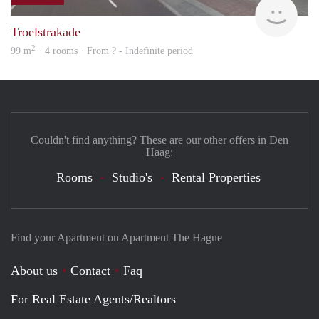
rent
Troelstrakade
2
99 m
· 4 rooms · From ? - Indefinite period
Couldn't find anything? These are our other offers in Den
Haag:
Rooms
Studio's
Rental Properties
Find your Apartment on Apartment The Hague
About us
Contact
Faq
For Real Estate Agents/Realtors