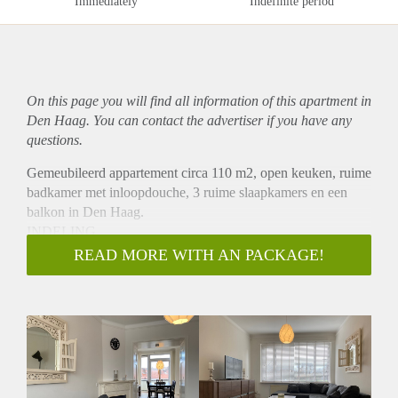
Immediately
Indefinite period
On this page you will find all information of this
apartment
in
Den Haag. You can contact the advertiser if you have any
questions.
Gemeubileerd appartement circa 110 m2, open keuken, ruime
badkamer met inloopdouche, 3 ruime slaapkamers en een
balkon in Den Haag.
INDELING
Gelegen op de tweede etage. Entree appartement, de hal met
READ MORE WITH AN PACKAGE!
toegang tot de drie slaapkamers, ruime moderne badkamer
met inloopdouche en radiator, en apart toilet. Half open
keuken voorzien van koelkast, gasfornuis met oven,
vaatwasser en magnetron. Vanuit de keuken toegang tot het
balkon. Woonkamer (ensuite) naar eetkamer gedeelte met
eettafel en 6 stoelen.
BIJZONDERHEDEN