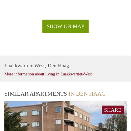
Bus 22 en 29 richting station Rijswijk en Tram 1
Ideaal gelegen ten opzichte van openbaar vervoer en
internationale organisaties als het European Patent Office,
SHELL, KPN, TechMahindra ed.
SHOW ON MAP
Laakkwartier-West, Den Haag
More information about living in Laakkwartier-West
SIMILAR APARTMENTS
IN DEN HAAG
SHARE