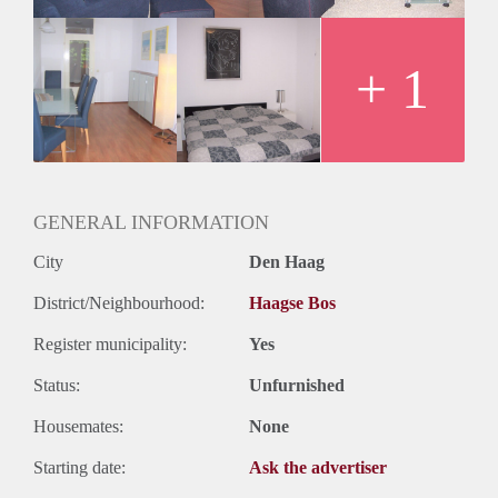
van het appartement gelegen balkon. De slaapkamer is
voorzien van een tweepersoonsbed, ruime garderobe kast en
bied toegang tot de badkamer. In de badkamer is een
+ 1
wastafel, ligbad en wasmachine aanwezig. Het toilet is apart.
Dit perfect gelegen appartement is per direct beschikbaar. Bel
Jenter Real Estate voor het maken van een bezichtiging
afspraak.
GENERAL INFORMATION
City
Den Haag
District/Neighbourhood:
Haagse Bos
Register municipality:
Yes
Status:
Unfurnished
Housemates:
None
Starting date:
Ask the advertiser