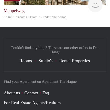
Meppelweg
2
87 m
· 3 rooms · From ? - Indefinite period
Couldn't find anything? These are our other offers in Den
Haag:
Rooms
Studio's
Rental Properties
Find your Apartment on Apartment The Hague
About us
Contact
Faq
For Real Estate Agents/Realtors