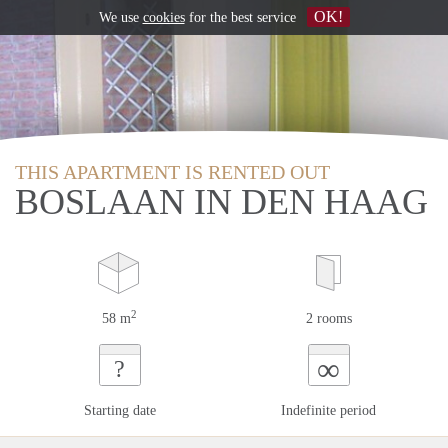
OK!
We use
cookies
for the best service
THIS APARTMENT IS RENTED OUT
BOSLAAN IN DEN HAAG
2
58 m
2 rooms
∞
?
Starting date
Indefinite period