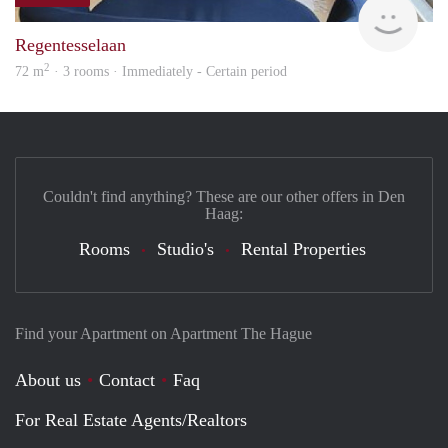
Holl
Regentesselaan
2
72 m
· 3 rooms · Immediately - Certain period
Couldn't find anything? These are our other offers in Den
Haag:
Rooms
Studio's
Rental Properties
Find your Apartment on Apartment The Hague
About us
Contact
Faq
For Real Estate Agents/Realtors