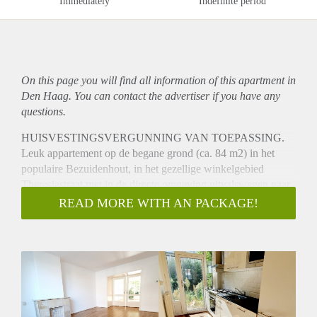
Immediately
Indefinite period
On this page you will find all information of this
apartment
in
Den Haag. You can contact the advertiser if you have any
questions.
HUISVESTINGSVERGUNNING VAN TOEPASSING.
Leuk appartement op de begane grond (ca. 84 m2) in het
populaire Bezuidenhout, in het gezellige winkelgebied
Theresiastraat met in de directe omgeving uitvalswegen naar
de snelweg en het Centraal Station op bijna loopafstand.
READ MORE WITH AN PACKAGE!
INDELING
Parterre woning met toegang via centraal trappenhuis. Eigen
entree met ruime overloop, riante woon/eetkamer en-suite, 1
slaapkamer aan de voorzijde, 1 slaapkamer aan de
achterzijde, separate keuken met divers inbouwapparatuur,
badkamer met douche. Riante zonnige achtertuin. In de
kelder van het complex bevindt zich nog de privé berging.