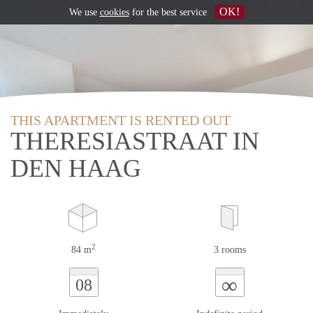
OK!
We use
cookies
for the best service
THIS APARTMENT IS RENTED OUT
THERESIASTRAAT IN
DEN HAAG
2
84 m
3 rooms
∞
08