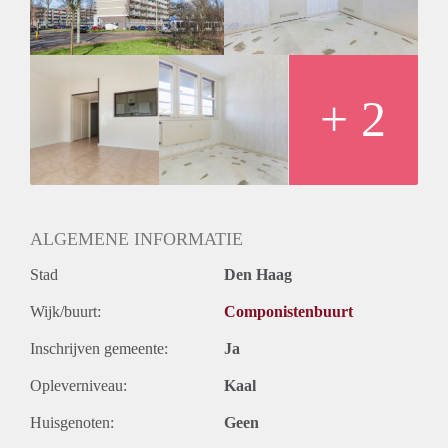
Huurtermijn
Onbepaalde termijn
Oplevering
Kaal
+ 2
ALGEMENE INFORMATIE
Stad
Den Haag
Wijk/buurt:
Componistenbuurt
Inschrijven gemeente:
Ja
Opleverniveau:
Kaal
Huisgenoten:
Geen