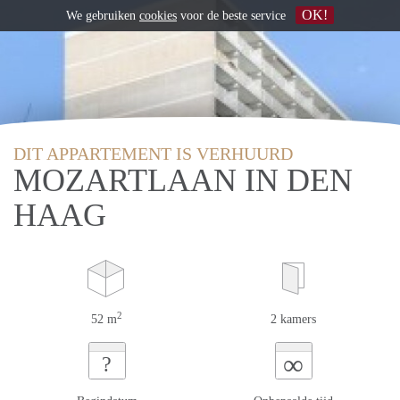
OK!
We gebruiken
cookies
voor de beste service
DIT APPARTEMENT IS VERHUURD
MOZARTLAAN IN DEN
HAAG
2
52 m
2 kamers
∞
?