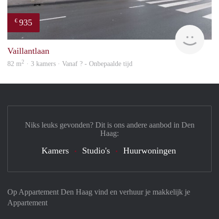
935
€
rent
Vaillantlaan
2
82 m
· 3 kamers · Vanaf ? - Onbepaalde tijd
Niks leuks gevonden? Dit is ons andere aanbod in Den
Haag:
Kamers
Studio's
Huurwoningen
Op Appartement Den Haag vind en verhuur je makkelijk je
Appartement