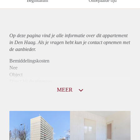
Begindatum
Onbepaalde tijd
Op deze pagina vind je alle informatie over dit
appartement
in Den Haag. Als je vragen hebt kun je contact opnemen met
de aanbieder.
Bemiddelingskosten
Nee
Object
Direct bij de eigenaar
Borg
MEER
750
Garantiestelling
Niet mogelijk
Huurtoeslag
Mogelijk
Inkomen eis
N.V.T.