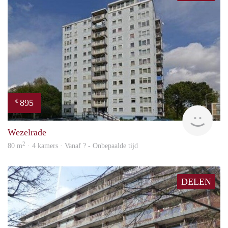
895
€
finde
Wezelrade
2
80 m
· 4 kamers · Vanaf ? - Onbepaalde tijd
DELEN