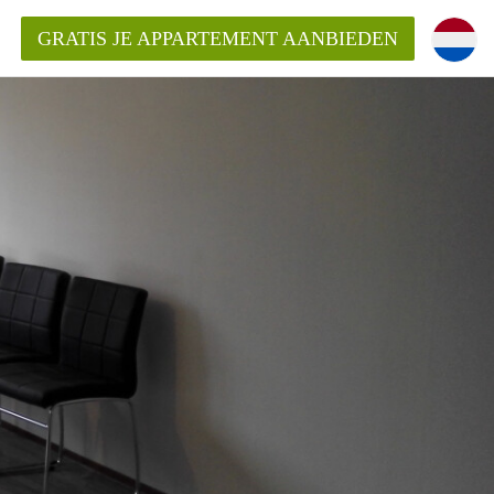
GRATIS JE APPARTEMENT AANBIEDEN
Appartement in Den Haag?
ment-DenHaag?
ding?