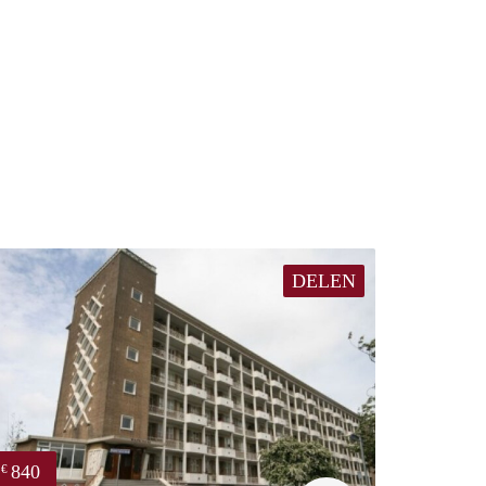
DELEN
840
€