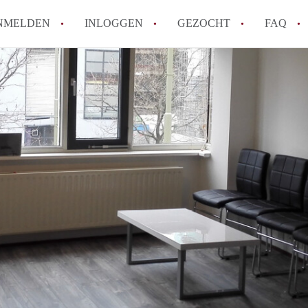
NMELDEN
INLOGGEN
GEZOCHT
FAQ
How to translate AppartementDenHaag!
Wat is Appartement-DenHaag?
Hoeveel kost het om te reageren op een 
Wat is de privacyverklaring van Apparte
Berekent Appartement-DenHaag
makelaarsvergoeding/bemiddelingsvergoe
Alle veelgestelde vragen