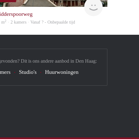
rent
idderspoorweg
2
5 m
· 2 kamers · Vanaf ? - Onbepaalde tijd
gevonden? Dit is ons andere aanbod in Den Haag:
mers
Studio's
Huurwoningen