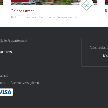
Woning
real estate
Celebesstraat
R
2
169 m
· 3 kamers · Per direct - Onbepaalde tijd
5
jk je Appartement
Niks leuks 
artners
Ka
erland
unts
Account verwijderen
met Paypal
kelijk af met Mastercard
ent gemakkelijk af met Meastro
Je rekent gemakkelijk af met Visa