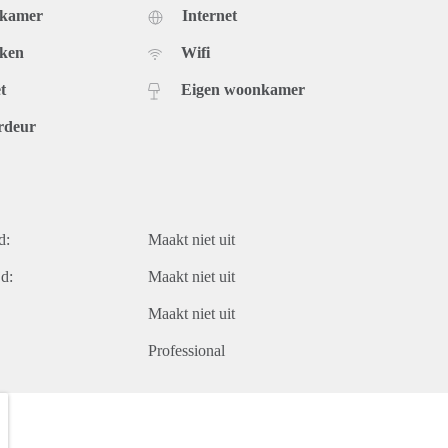
dkamer
Internet
uken
Wifi
t
Eigen woonkamer
rdeur
d:
Maakt niet uit
d:
Maakt niet uit
Maakt niet uit
Professional