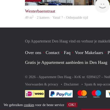
Westerbaenstraat
2
49 m
· 2 kamers · Vanaf ? - Onbepaalde tijd
Op Appartement Den Haag vind en verhuur je makkeli
Over ons
Contact
Faq
Voor Makelaars
P
Gratis je Appartement aanbieden in Den Haag
© 2026 - Appartement Den Haag - KvK nr. 02094127 –
Ned
Voorwaarden & privacy
Disclaimer
Spam & nep-acco
Je rekent gemakkelijk af 
Je rekent gemak
Je rek
OK!
We gebruiken
cookies
voor de beste service