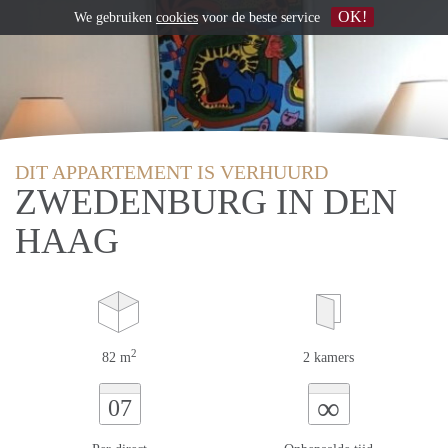
OK!
We gebruiken
cookies
voor de beste service
DIT APPARTEMENT IS VERHUURD
ZWEDENBURG IN DEN
HAAG
2
82 m
2 kamers
∞
07