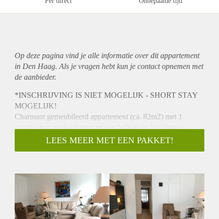
Per direct
Onbepaalde tijd
Op deze pagina vind je alle informatie over dit
appartement
in Den Haag. Als je vragen hebt kun je contact opnemen met
de aanbieder.
*INSCHRIJVING IS NIET MOGELIJK - SHORT STAY
MOGELIJK!
Charmant gemeubileerd appartement (ca. 82m2) met 1
slaapkamer, studeerkamer en een balkon op het Oosten.
Gelegen in de zeer centrale wijk Mariahoeve.
LEES MEER MET EEN PAKKET!
OMSCHRIJVING
Gezamenlijke entree op de begane grond. Via de trap bereikt
u het appartement op de eerste verdieping.
Entree woning, ruime overloop met inbouwkasten geeft
toegang tot alle vertrekken. De woonkamer met
aangrenzende eetkamer heeft een balkon gelegen op het
Oosten. Er is een afgesloten moderne keuken met combi-