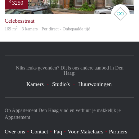
3250
€
real 
Celebesstraat
2
169 m
· 3 kamers · Per direct - Onbepaalde tijd
Niks leuks gevonden? Dit is ons andere aanbod in Den
Haag:
Kamers
Studio's
Huurwoningen
Op Appartement Den Haag vind en verhuur je makkelijk je
Appartement
Over ons
Contact
Faq
Voor Makelaars
Partners