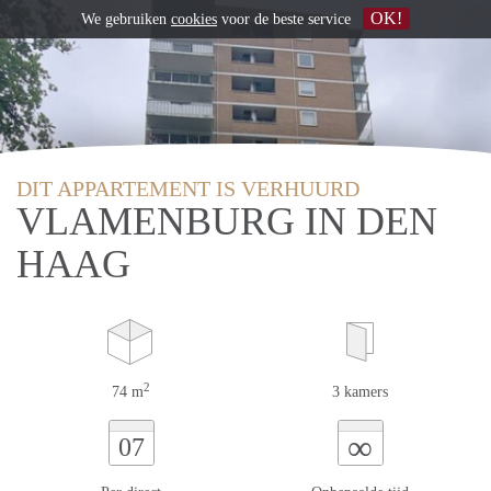
OK!
We gebruiken
cookies
voor de beste service
DIT APPARTEMENT IS VERHUURD
VLAMENBURG IN DEN
HAAG
2
74 m
3 kamers
∞
07