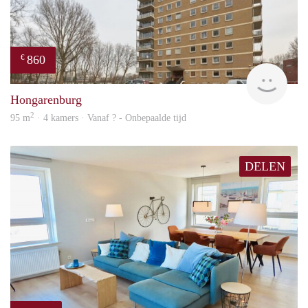
860
€
finde
Hongarenburg
2
95 m
· 4 kamers · Vanaf ? - Onbepaalde tijd
DELEN