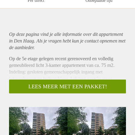
Per direct
Onbepaalde tijd
Op deze pagina vind je alle informatie over dit
appartement
in Den Haag. Als je vragen hebt kun je contact opnemen met
de aanbieder.
Op de 5e etage gelegen recent gerenoveerd en volledig
gemeubileerd licht 3-kamer appartement van ca. 75 m2.
Indeling: gesloten gemeenschappelijk ingang met
brievenbussen en bellentableau. Lift/trap naar 5e etage.
Entree appartement, lange ruime gang welke toegang bied tot
LEES MEER MET EEN PAKKET!
alle vertrekken. Slaapkamer van ca.: 2.8 x 4.0,
studeer/logeerkamer van ca.: 2.3 x 4.0, lichte woonkamer op
de hoek van ca.: 4.8 x 5.6 met 2 inbouwkasten en toegang tot
ruim zonnig balkon van ca.: 1.4 x 4.5 met vrij uitzicht over
veel groen. Aparte moderne keuken van ca.: 4.4 x 2.1
voorzien van (inbouw)apparatuur (kookplaat, afzuigkap,
vaatwasser, magnetron, oven, koelkast en aparte vriezer).