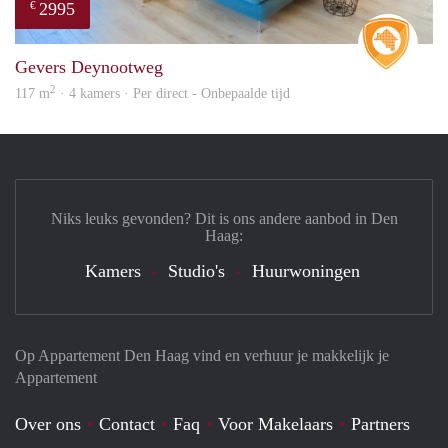
2995
€
Real 
Gevers Deynootweg
2
117 m
· 4 kamers · Per direct - Onbepaalde tijd
Niks leuks gevonden? Dit is ons andere aanbod in Den
Haag:
Kamers
Studio's
Huurwoningen
Op Appartement Den Haag vind en verhuur je makkelijk je
Appartement
Over ons
Contact
Faq
Voor Makelaars
Partners