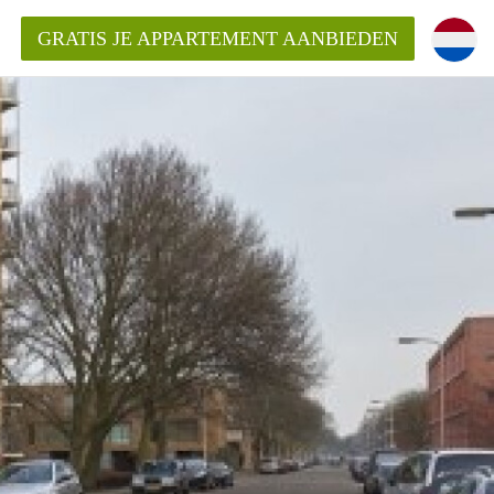
GRATIS JE APPARTEMENT AANBIEDEN
Appartement in Den Haag?
ment-DenHaag?
ding?