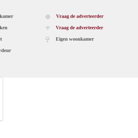
dkamer
Vraag de adverteerder
uken
Vraag de adverteerder
t
Eigen woonkamer
rdeur