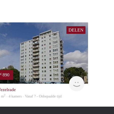
DELEN
890
€
e
finder
ezelrade
2
0 m
· 4 kamers · Vanaf ? - Onbepaalde tijd