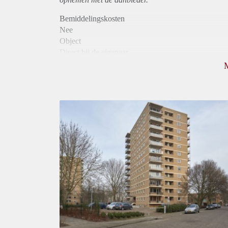
Bemiddelingskosten
Nee
Object
Direct bij de eigenaar
Borg
920
Garantiestelling
Mogelijk
Huurtoeslag
Niet mogelijk
Inkomen eis
2,8 X Maandhuur Bruto
Huurtermijn
Onbepaalde termijn
Oplevering
Kaal