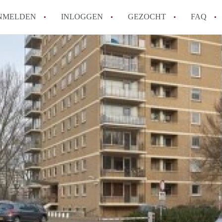
NMELDEN
INLOGGEN
GEZOCHT
FAQ
How to translate AppartementDenHaag!
Wat is Appartement-DenHaag?
Hoeveel kost het om te reageren op een 
Wat is de privacyverklaring van Apparte
Berekent Appartement-DenHaag
makelaarsvergoeding/bemiddelingsvergoe
Alle veelgestelde vragen