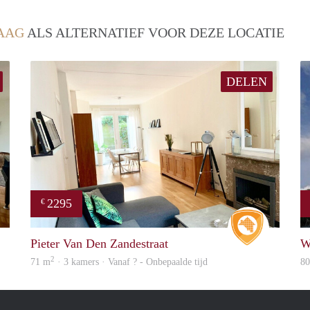
AAG
ALS ALTERNATIEF VOOR DEZE LOCATIE
DELEN
2295
€
Real Estate
Real Estat
Pieter Van Den Zandestraat
W
2
71 m
· 3 kamers · Vanaf ? - Onbepaalde tijd
8