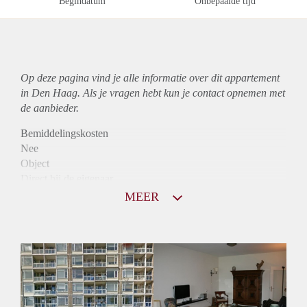
Begindatum
Onbepaalde tijd
Op deze pagina vind je alle informatie over dit
appartement
in Den Haag. Als je vragen hebt kun je contact opnemen met
de aanbieder.
Bemiddelingskosten
Nee
Object
Direct bij de eigenaar
Borg
MEER
780
Garantiestelling
Niet mogelijk
Huurtoeslag
Mogelijk
Inkomen eis
N.V.T.