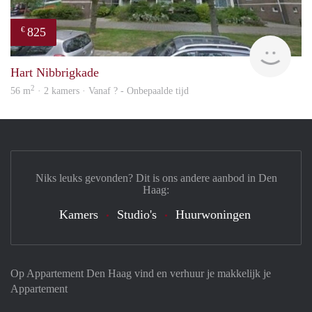
825
€
rent
Hart Nibbrigkade
2
56 m
· 2 kamers · Vanaf ? - Onbepaalde tijd
Niks leuks gevonden? Dit is ons andere aanbod in Den
Haag:
Kamers
Studio's
Huurwoningen
Op Appartement Den Haag vind en verhuur je makkelijk je
Appartement