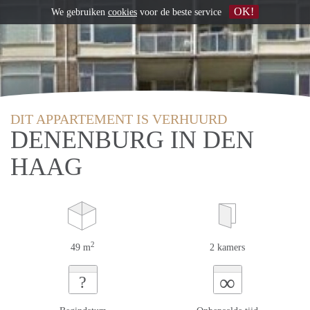
OK!
We gebruiken
cookies
voor de beste service
DIT APPARTEMENT IS VERHUURD
DENENBURG IN DEN
HAAG
2
49 m
2 kamers
∞
?