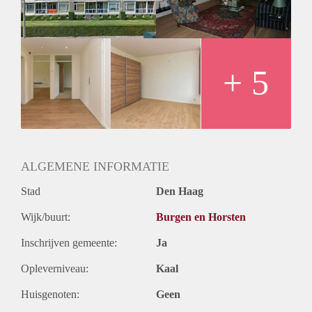
Huurtermijn
Onbepaalde termijn
Oplevering
Kaal
+ 5
ALGEMENE INFORMATIE
Stad
Den Haag
Wijk/buurt:
Burgen en Horsten
Inschrijven gemeente:
Ja
Opleverniveau:
Kaal
Huisgenoten:
Geen