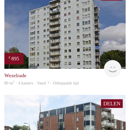
895
€
Woni
Wezelrade
2
80 m
· 4 kamers · Vanaf ? - Onbepaalde tijd
DELEN