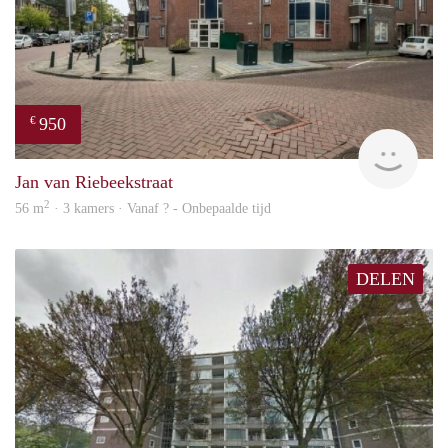
950
€
finde
Jan van Riebeekstraat
2
56 m
· 3 kamers · Vanaf ? - Onbepaalde tijd
DELEN