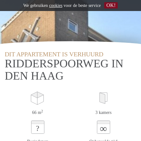
OK!
We gebruiken
cookies
voor de beste service
DIT APPARTEMENT IS VERHUURD
RIDDERSPOORWEG IN
DEN HAAG
2
66 m
3 kamers
∞
?