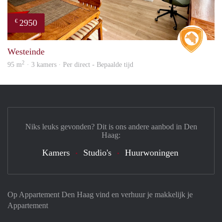
2950
€
Real 
Westeinde
2
95 m
· 3 kamers · Per direct - Bepaalde tijd
Niks leuks gevonden? Dit is ons andere aanbod in Den
Haag:
Kamers
Studio's
Huurwoningen
Op Appartement Den Haag vind en verhuur je makkelijk je
Appartement