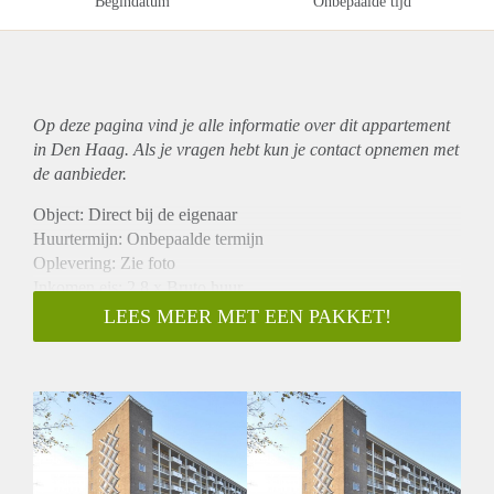
Begindatum
Onbepaalde tijd
Op deze pagina vind je alle informatie over dit
appartement
in Den Haag. Als je vragen hebt kun je contact opnemen met
de aanbieder.
Object: Direct bij de eigenaar
Huurtermijn: Onbepaalde termijn
Oplevering: Zie foto
Inkomen eis: 2,8 x Bruto huur
Garantiestelling mogelijk: Ja
LEES MEER MET EEN PAKKET!
Borg: 1 Maand
Bemiddeling kosten: Nee
Woningdelers toegestaan: Ja
Huisdieren toegestaan: Afhankelijk van de Eigenaar
Huurtoeslag grens: Nee
Geschikt voor studenten: Afhankelijk van de Eigenaar