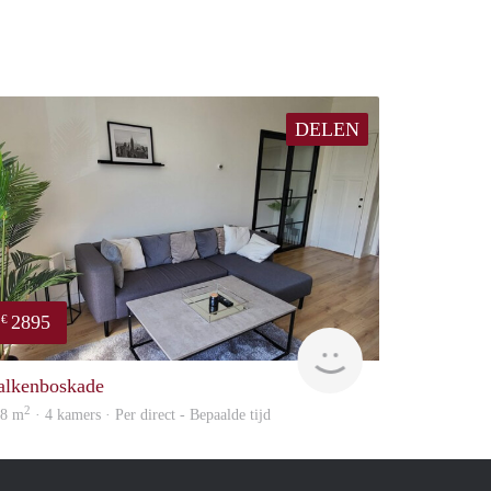
DELEN
2895
€
Holland Housing
alkenboskade
2
08 m
· 4 kamers · Per direct - Bepaalde tijd