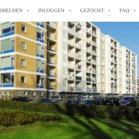
NMELDEN
INLOGGEN
GEZOCHT
FAQ
How to translate AppartementDenHaag!
Wat is Appartement-DenHaag?
Hoeveel kost het om te reageren op een 
Wat is de privacyverklaring van Apparte
Berekent Appartement-DenHaag
makelaarsvergoeding/bemiddelingsvergoe
Alle veelgestelde vragen