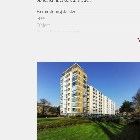
Bemiddelingskosten
Nee
Object
Direct bij de eigenaar
Borg
900
Garantiestelling
Mogelijk
Huurtoeslag
Niet mogelijk
Inkomen eis
3,1 X Maandhuur Bruto
Huurtermijn
Onbepaalde termijn
Oplevering
Kaal