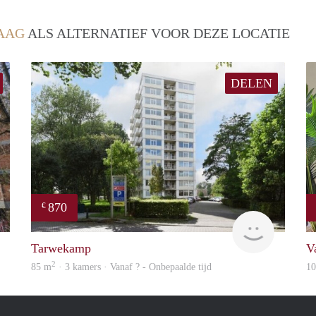
AAG
ALS ALTERNATIEF VOOR DEZE LOCATIE
DELEN
870
€
finder
rent
Tarwekamp
V
2
85 m
· 3 kamers · Vanaf ? - Onbepaalde tijd
1