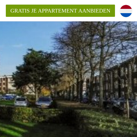
GRATIS JE APPARTEMENT AANBIEDEN
Appartement in Den Haag?
ment-DenHaag?
ding?