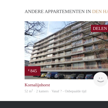
ANDERE APPARTEMENTEN IN
DEN H
DELEN
845
€
Kornalijnhorst
2
52 m
· 2 kamers · Vanaf ? - Onbepaalde tijd