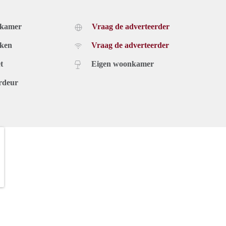
dkamer
Vraag de adverteerder
uken
Vraag de adverteerder
t
Eigen woonkamer
rdeur