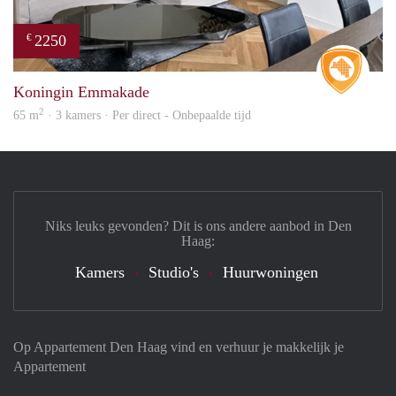
2250
€
Real 
Koningin Emmakade
2
65 m
· 3 kamers · Per direct - Onbepaalde tijd
Niks leuks gevonden? Dit is ons andere aanbod in Den
Haag:
Kamers
Studio's
Huurwoningen
Op Appartement Den Haag vind en verhuur je makkelijk je
Appartement