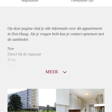
Begindatum
Onbepaalde tijd
Op deze pagina vind je alle informatie over dit
appartement
in Den Haag. Als je vragen hebt kun je contact opnemen met
de aanbieder.
Nee
Direct bij de eigenaar
Borg
830
Garantiestelling
MEER
Niet mogelijk
Huurtoeslag
Mogelijk
Inkomen eis
N.V.T.
Huurtermijn
Onbepaalde termijn