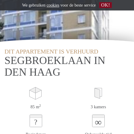
OK!
We gebruiken
cookies
voor de beste service
DIT APPARTEMENT IS VERHUURD
SEGBROEKLAAN IN
DEN HAAG
2
85 m
3 kamers
∞
?