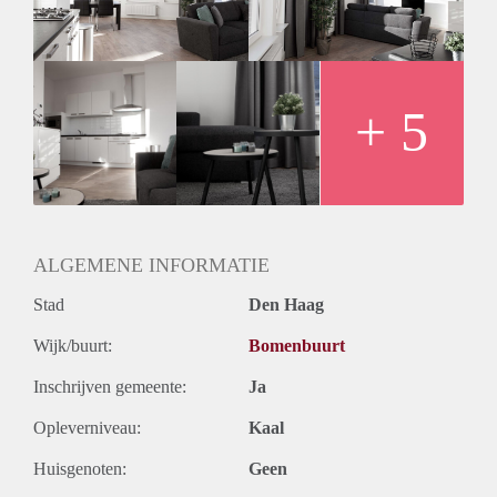
- 10 minuten fietsen naar zee, strand en duinen, dichtbij
diverse internationale organisaties en scholen, winkels om de
hoek op de Reinkenstraat.
EXTRA INFORMATIE
- Huurprijs € 1380,- per maand
+ 5
- Voorschot g/w/e + internet € 120,- per maand
- 01 maand (brutohuurprijs) borg
ALGEMENE INFORMATIE
Stad
Den Haag
Wijk/buurt:
Bomenbuurt
Inschrijven gemeente:
Ja
Opleverniveau:
Kaal
Huisgenoten:
Geen