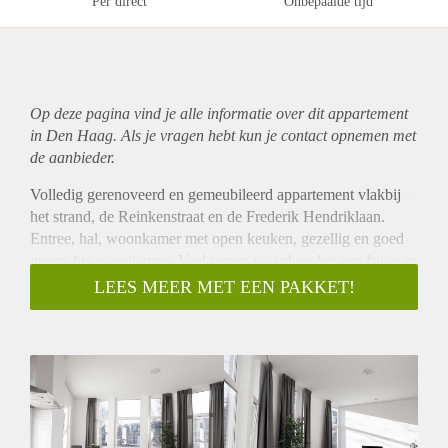
Per direct
Onbepaalde tijd
Op deze pagina vind je alle informatie over dit
appartement
in Den Haag. Als je vragen hebt kun je contact opnemen met
de aanbieder.
Volledig gerenoveerd en gemeubileerd appartement vlakbij
het strand, de Reinkenstraat en de Frederik Hendriklaan.
Entree, hal, woonkamer met open keuken, gezellig en goed
ingerichte woonkamer. Veel ramen waardoor het een frisse en
lichte woning is. De ramen zijn dubbelglas. Via de hal entree
LEES MEER MET EEN PAKKET!
tot de slaapkamer, badkamer met inloopdouche en wastafel
en de separate toilet. Tevens aanwezig een wasruimte
voorzien van wasmachine en droger.
BIJZONDERHEDEN
- volledig dubbelglas
- zeer goed onderhouden pand
- volledig gemeubileerd