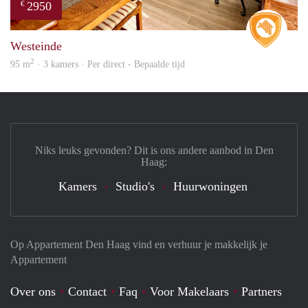
2950
€
Real 
Westeinde
2
95 m
· 3 kamers · Per direct - Bepaalde tijd
Niks leuks gevonden? Dit is ons andere aanbod in Den
Haag:
Kamers
Studio's
Huurwoningen
Op Appartement Den Haag vind en verhuur je makkelijk je
Appartement
Over ons
Contact
Faq
Voor Makelaars
Partners