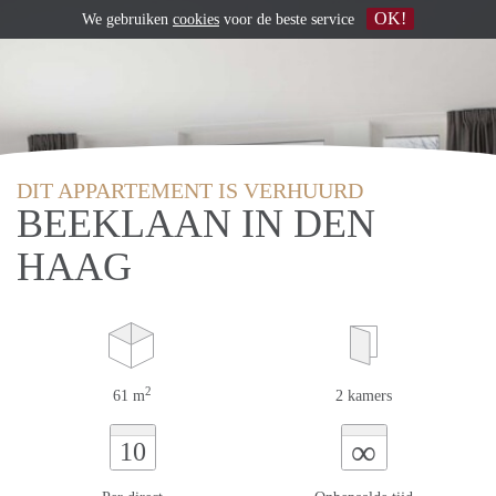
OK!
We gebruiken
cookies
voor de beste service
DIT APPARTEMENT IS VERHUURD
BEEKLAAN IN DEN
HAAG
2
61 m
2 kamers
∞
10