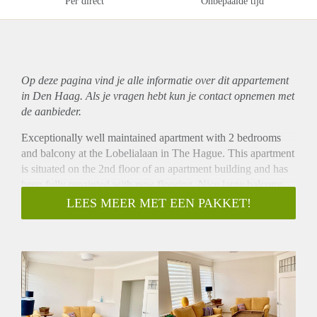
Per direct
Onbepaalde tijd
Op deze pagina vind je alle informatie over dit
appartement
in Den Haag. Als je vragen hebt kun je contact opnemen met
de aanbieder.
Exceptionally well maintained apartment with 2 bedrooms
and balcony at the Lobelialaan in The Hague. This apartment
is situated on the 2nd floor of an apartment building and has
been fully repainted with new flooring. Nice large balcony
on the backside overlooking the impressive trees and green of
LEES MEER MET EEN PAKKET!
the Bohemen en Bos en Meer area of The Hague. The sunny
living room has a French balcony on the front side of the
apartment as well. Lobelialaan is close to the beach and
dunes. Public transport connections can be found at the end
of the street at Laan van Meerdervoort.
Layout
Shared entrance from the street with stairs to the 2nd floor.