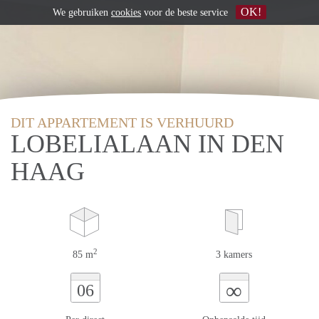
OK!
We gebruiken
cookies
voor de beste service
DIT APPARTEMENT IS VERHUURD
LOBELIALAAN IN DEN
HAAG
2
85 m
3 kamers
∞
06