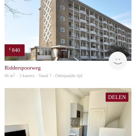
840
€
finde
Ridderspoorweg
2
66 m
· 3 kamers · Vanaf ? - Onbepaalde tijd
DELEN