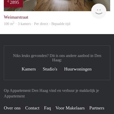
2895
€
Holl
Weimarstraat
2
100 m
· 3 kamers · Per direct - Bepaalde tijd
Niks leuks gevonden? Dit is ons andere aanbod in Den
Haag:
Kamers
Studio's
Huurwoningen
Op Appartement Den Haag vind en verhuur je makkelijk je
Appartement
Over ons
Contact
Faq
Voor Makelaars
Partners