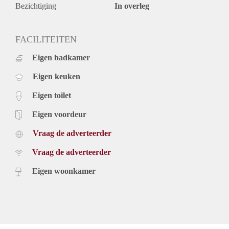
- Storage in the basement
Bezichtiging
In overleg
- Close to the beach
- Separate toilet
- Near public transport connections
FACILITEITEN
- International School nearby
Eigen badkamer
Rental price: €1395,- excluding utilities - Furnished
Eigen keuken
Eigen toilet
Eigen voordeur
Vraag de adverteerder
Vraag de adverteerder
Eigen woonkamer