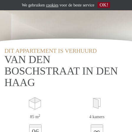
OK!
We gebruiken
cookies
voor de beste service
DIT APPARTEMENT IS VERHUURD
VAN DEN
BOSCHSTRAAT IN DEN
HAAG
2
85 m
4 kamers
∞
06