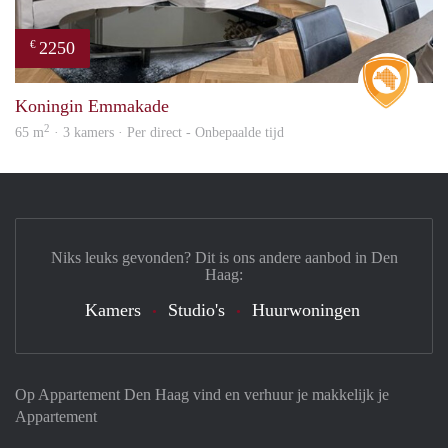
2250
€
Real 
Koningin Emmakade
2
65 m
· 3 kamers · Per direct - Onbepaalde tijd
Niks leuks gevonden? Dit is ons andere aanbod in Den
Haag:
Kamers
Studio's
Huurwoningen
Op Appartement Den Haag vind en verhuur je makkelijk je
Appartement