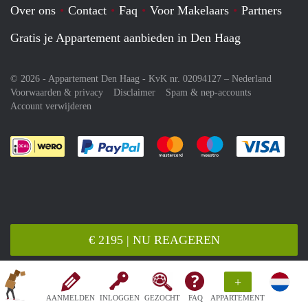
Over ons
Contact
Faq
Voor Makelaars
Partners
Gratis je Appartement aanbieden in Den Haag
© 2026 - Appartement Den Haag - KvK nr. 02094127 –
Nederland
Voorwaarden & privacy
Disclaimer
Spam & nep-accounts
Account verwijderen
Je rekent gemakkelijk af met Paypal
Je rekent gemakkelijk af met M
Je rekent gemakkelij
Je re
€ 2195 | NU REAGEREN
+
AANMELDEN
INLOGGEN
GEZOCHT
FAQ
APPARTEMENT