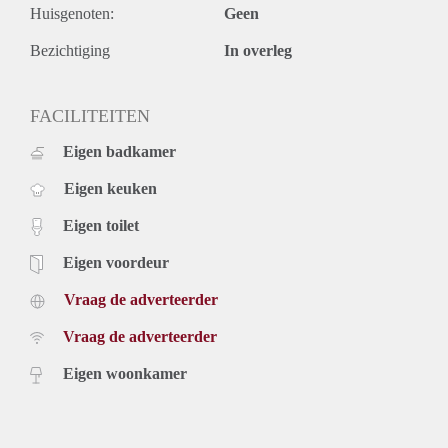
Huisgenoten:
Geen
- Stylish kitchen
- Floor heating
Bezichtiging
In overleg
- Ca. 85m2 of living space
- 3 bedrooms
- Dishwasher
FACILITEITEN
- Washing machine
Eigen badkamer
Rental price: €2.195,- excluding utilities
Eigen keuken
Eigen toilet
Eigen voordeur
Vraag de adverteerder
Vraag de adverteerder
Eigen woonkamer