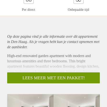
Per direct
Onbepaalde tijd
Op deze pagina vind je alle informatie over dit
appartement
in Den Haag. Als je vragen hebt kun je contact opnemen met
de aanbieder.
High-end renovated garden apartment with modern and
luxurious amenities and three bedrooms. This bright
apartment features beautiful wooden flooring, design kitchen,
three bedrooms, a luxurious bathroom, brand new furnishing
and a fantastic garden! Ideally located within walking
LEES MEER MET EEN PAKKET!
distance of the shopping street Theresiastraat and the Haagse
Bos (forest of The Hague).
Layout
Entrance at street level. Spacious and bright living room.
New, design kitchen with built-in appliances. Three good