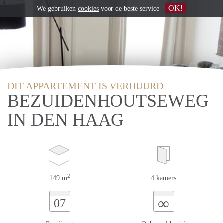
OK!
We gebruiken
cookies
voor de beste service
DIT APPARTEMENT IS VERHUURD
BEZUIDENHOUTSEWEG
IN DEN HAAG
2
149 m
4 kamers
∞
07