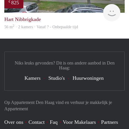
825
€
rent
Hart Nibbrigkade
2
56 m
· 2 kamers · Vanaf ? - Onbepaalde tijd
Niks leuks gevonden? Dit is ons andere aanbod in Den
Haag:
Kamers
Studio's
Huurwoningen
Op Appartement Den Haag vind en verhuur je makkelijk je
Appartement
Over ons
Contact
Faq
Voor Makelaars
Partners