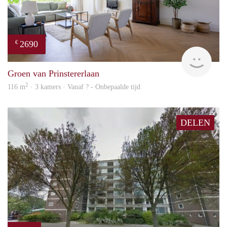
2690
€
J&B
Groen van Prinstererlaan
2
116 m
· 3 kamers · Vanaf ? - Onbepaalde tijd
DELEN