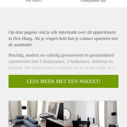
Per direct
Onbepaalde tijd
Op deze pagina vind je alle informatie over dit
appartement
in Den Haag. Als je vragen hebt kun je contact opnemen met
de aanbieder.
Prachtig, modern en volledig gerenoveerd en gemeubileerd
appartement met 3 slaapkamers, 2 badkamers, dakterras en
berging. Het appartement is gelegen op de eerste etage en is
gesitueerd in een groot herenhuis waarbij de uiterlijke
stijlkenmerken in stand zijn gebleven.
LEES MEER MET EEN PAKKET!
De woning heeft een zeer centrale ligging met het Centraal
Station en het centrum van Den Haag om de hoek.
Wijk
Bezuidenhout is een dichtbevolkte, maar toch rustige jaren
’30 wijk met veel typische Haagse portiekwoningen en flats.
Vanuit de wijk steek je via het Centraal station direct door
naar de binnenstad. Wil je liever even ontsnappen aan de