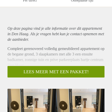
Per direct
Onbepaalde tijd
Op deze pagina vind je alle informatie over dit
appartement
in Den Haag. Als je vragen hebt kun je contact opnemen met
de aanbieder.
Compleet gerenoveerd volledig gemeubileerd appartement op
de begane grond, 3 slaapkamers met alle 3 een ensuite
badkamer, zonnige tuin en prive parkeerplaats hartje centrum
Den Haag.
INDELING:
LEES MEER MET EEN PAKKET!
Gemeenschappelijk entree met bellenplateau. Hal naar
achterzijde van het gebouw. Entree woning, zeer ruime hal
die biedt toegang tot verschillende vertrekken waaronder
toilet, wasruimte, slaapkamer aan de achter zijde en de zeer
ruime woonkamer met openslaande deuren naar de zonnige
tuin met achterom. naar de berging. De woonkamer is
voorzien van open keuken met kookeiland met diverse luxe