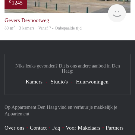
1245
€
finde
Gevers Deynootweg
2
80 m
· 3 kamers · Vanaf ? - Onbepaalde tijd
Niks leuks gevonden? Dit is ons andere aanbod in Den
Haag:
Kamers
Studio's
Huurwoningen
Op Appartement Den Haag vind en verhuur je makkelijk je
Appartement
Over ons
Contact
Faq
Voor Makelaars
Partners