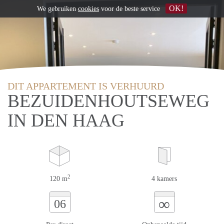
OK!
We gebruiken
cookies
voor de beste service
DIT APPARTEMENT IS VERHUURD
BEZUIDENHOUTSEWEG
IN DEN HAAG
2
120 m
4 kamers
∞
06