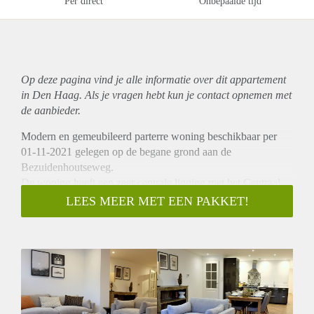
Per direct
Onbepaalde tijd
Op deze pagina vind je alle informatie over dit
appartement
in Den Haag. Als je vragen hebt kun je contact opnemen met
de aanbieder.
Modern en gemeubileerd parterre woning beschikbaar per
01-11-2021 gelegen op de begane grond aan de
Bezuidenhoutseweg.
De woning heeft een zeer centrale ligging met het Centraal
Station en het centrum van Den Haag om de hoek.
LEES MEER MET EEN PAKKET!
INDELING
Gemeenschappelijk entree met bellenplateau. Entree woning
op de begane grond. Ruime woonkamer met openslaande
deuren welke toegang bieden tot de tuin. Open keuken
voorzien van diverse inbouwapparatuur van Siemens.
Ruime slaapkamer met aansluitende ensuite badkamer. De
badkamer is voorzien van douchecabine, bad en dubbele