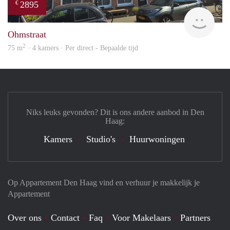
2895
€
Holl
Ohmstraat
2
75 m
· 4 kamers · Per direct - Bepaalde tijd
Niks leuks gevonden? Dit is ons andere aanbod in Den
Haag:
Kamers
Studio's
Huurwoningen
Op Appartement Den Haag vind en verhuur je makkelijk je
Appartement
Over ons
Contact
Faq
Voor Makelaars
Partners