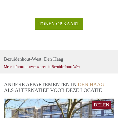
is een zeer gunstige en centrale locatie, vlakbij Den Haag
Centraal Station en de snelweg ingang (A12).
Openbaar Vervoer
Het appartement bevindt zich op loopafstand van Den Haag
TONEN OP KAART
Centraal Station. Hier kunt u gebruik maken van
verschillende openbaar vervoer mogelijkheden die zowel
naar locaties binnen Den Haag en omstreken vervoeren, als
buiten Den Haag.
- Tram 2, 3, 4, 6, 9, 15, 16 &17
- Bus 18, 22, 24, 43, 44, 46 & 90
Bezuidenhout-West, Den Haag
Meer informatie over wonen in Bezuidenhout-West
ANDERE APPARTEMENTEN IN
DEN HAAG
ALS ALTERNATIEF VOOR DEZE LOCATIE
DELEN