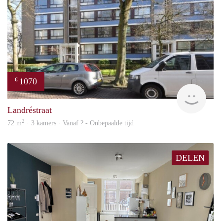
1070
€
finde
Landréstraat
2
72 m
· 3 kamers · Vanaf ? - Onbepaalde tijd
DELEN