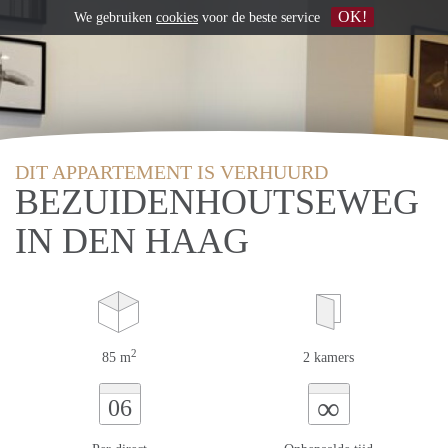
OK!
We gebruiken
cookies
voor de beste service
DIT APPARTEMENT IS VERHUURD
BEZUIDENHOUTSEWEG
IN DEN HAAG
2
85 m
2 kamers
∞
06