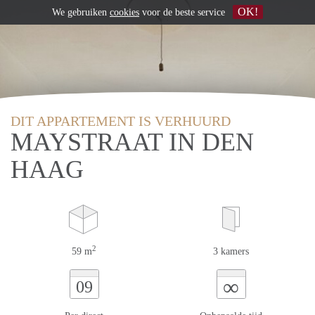
OK!
We gebruiken
cookies
voor de beste service
DIT APPARTEMENT IS VERHUURD
MAYSTRAAT IN DEN
HAAG
2
59 m
3 kamers
∞
09