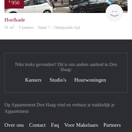
950
€
finde
Hoefkade
2
91 m
· 3 kamers · Vanaf ? - Onbepaalde tijd
Niks leuks gevonden? Dit is ons andere aanbod in Den
Haag:
Kamers
Studio's
Huurwoningen
Op Appartement Den Haag vind en verhuur je makkelijk je
Appartement
Over ons
Contact
Faq
Voor Makelaars
Partners