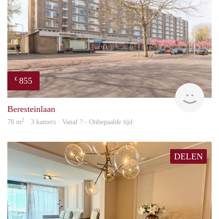
855
€
finde
Beresteinlaan
2
78 m
· 3 kamers · Vanaf ? - Onbepaalde tijd
DELEN