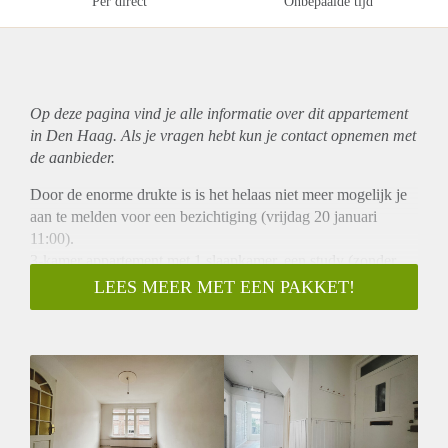
Per direct
Onbepaalde tijd
Op deze pagina vind je alle informatie over dit
appartement
in Den Haag. Als je vragen hebt kun je contact opnemen met
de aanbieder.
Door de enorme drukte is is het helaas niet meer mogelijk je
aan te melden voor een bezichtiging (vrijdag 20 januari
11:00).
3-kamer appartement met 1 slaapkamer, een study (zonder
deur), lichte woon/eetkamer en balkon in het gezellige
LEES MEER MET EEN PAKKET!
Bezuidenhout.
INDELING:
Trap op straat niveau, portiek. Entree appartement op 1e
verdieping, hal. Vanuit de hal toegang tot alle vertrekken.
Slaapkamer aan de achterzijde, study aan de voorzijde
(zonder deur). Keuken met toegang tot het balkon is voorzien
van een 4-pits gasfornuis, oven en voldoende kastruimte. Op