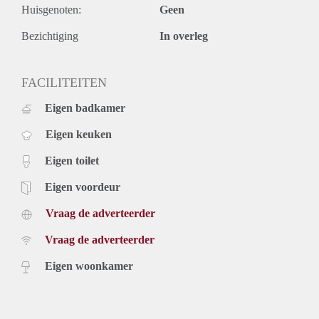
Huisgenoten:
Geen
Beatrixkwartier such as WTC, Nationale Nederlanden and
KPN are nearby. Near The British School, CBI, Damco,
Bezichtiging
In overleg
ICC, WTC.
Key aspects
- Modern kitchen
FACILITEITEN
- Balcony
Eigen badkamer
- High ceilings
- Washing machine and dishwasher
Eigen keuken
- Close to two train stations (Laan van NOI, Central Station)
- Separate toilet
Eigen toilet
- Spacious bedroom
Rental price: €1745,- with gas and electricity - Furnished
Eigen voordeur
Vraag de adverteerder
Vraag de adverteerder
Eigen woonkamer