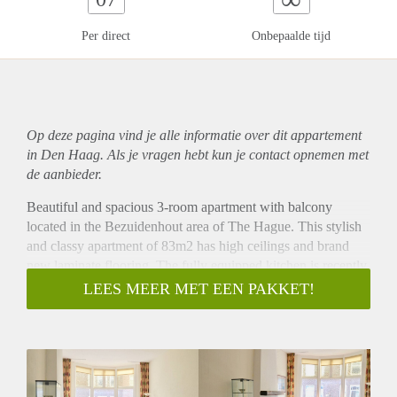
Per direct
Onbepaalde tijd
Op deze pagina vind je alle informatie over dit
appartement
in Den Haag. Als je vragen hebt kun je contact opnemen met
de aanbieder.
Beautiful and spacious 3-room apartment with balcony
located in the Bezuidenhout area of The Hague. This stylish
and classy apartment of 83m2 has high ceilings and brand
new laminate flooring. The fully equipped kitchen is recently
renovated and gives access to a small balcony. The apartment
LEES MEER MET EEN PAKKET!
is situated on the 1st floor. Located around the corner of the
lively Theresiastraat shopping street and the Central Station
and Laan van NOI Station.
Layout
Shared entrance with stairs to the first floor. Washing