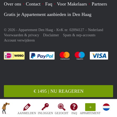
Over ons
Contact
Faq
Voor Makelaars
Partners
Gratis je Appartement aanbieden in Den Haag
© 2026 - Appartement Den Haag - KvK nr. 02094127 –
Nederland
Voorwaarden & privacy
Disclaimer
Spam & nep-accounts
Account verwijderen
Je rekent gemakkelijk af met Paypal
Je rekent gemakkelijk af met M
Je rekent gemakkelij
Je re
€ 1495 | NU REAGEREN
+
AANMELDEN
INLOGGEN
GEZOCHT
FAQ
APPARTEMENT