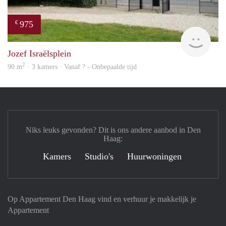
975
€
Woni
Jozef Israëlsplein
2
90 m
· 3 kamers · Vanaf ? - Onbepaalde tijd
Niks leuks gevonden? Dit is ons andere aanbod in Den
Haag:
Kamers
Studio's
Huurwoningen
Op Appartement Den Haag vind en verhuur je makkelijk je
Appartement