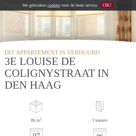
OK!
We gebruiken
cookies
voor de beste service
DIT APPARTEMENT IS VERHUURD
3E LOUISE DE
COLIGNYSTRAAT IN
DEN HAAG
2
86 m
3 kamers
∞
07