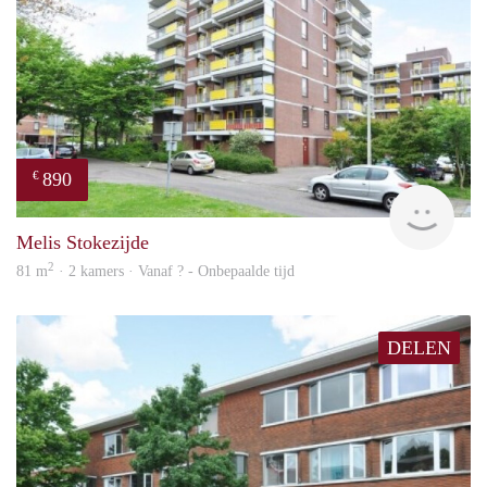
890
€
finde
Melis Stokezijde
2
81 m
· 2 kamers · Vanaf ? - Onbepaalde tijd
DELEN