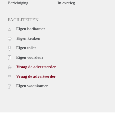
Located in the chic part of Scheveningen. Just a stone's throw
Bezichtiging
In overleg
from the most popular beach in the Netherlands, boulevard,
pier, bars, Circustheater and Holland Casino. But also in the
vicinity of the dunes and parks. This location offers direct
FACILITEITEN
access to the city center (15 minutes by public transport) and
Eigen badkamer
is even closer to the French and German school, Europol,
several embassies, ICTY, OPCW and others.
Eigen keuken
If you are interested, please send an email.
Eigen toilet
Eigen voordeur
Vraag de adverteerder
Vraag de adverteerder
Eigen woonkamer