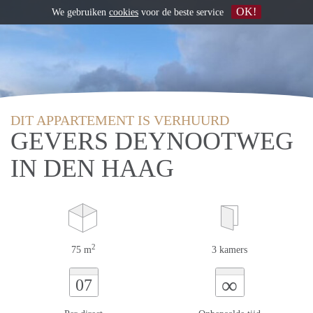
OK!
We gebruiken
cookies
voor de beste service
DIT APPARTEMENT IS VERHUURD
GEVERS DEYNOOTWEG
IN DEN HAAG
2
75 m
3 kamers
∞
07