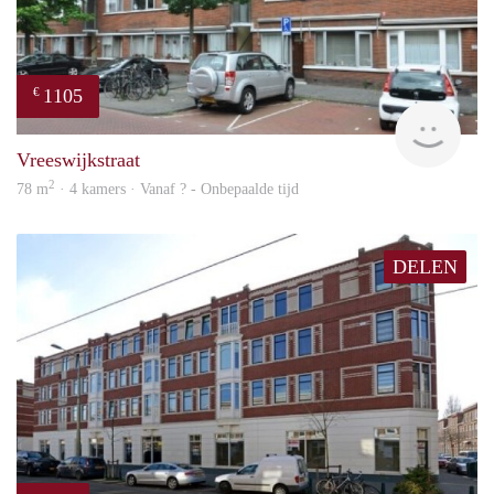
1105
€
finde
Vreeswijkstraat
2
78 m
· 4 kamers · Vanaf ? - Onbepaalde tijd
DELEN