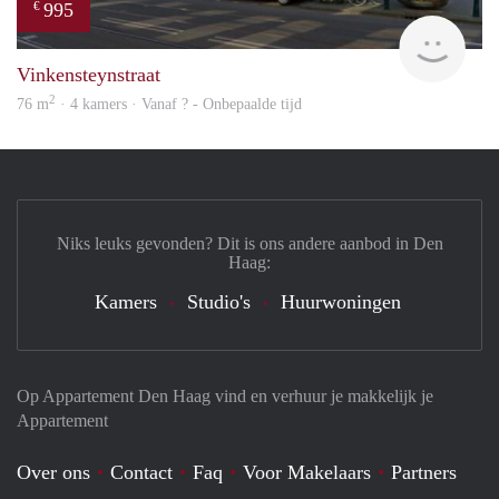
995
€
rent
Vinkensteynstraat
2
76 m
· 4 kamers · Vanaf ? - Onbepaalde tijd
Niks leuks gevonden? Dit is ons andere aanbod in Den
Haag:
Kamers
Studio's
Huurwoningen
Op Appartement Den Haag vind en verhuur je makkelijk je
Appartement
Over ons
Contact
Faq
Voor Makelaars
Partners