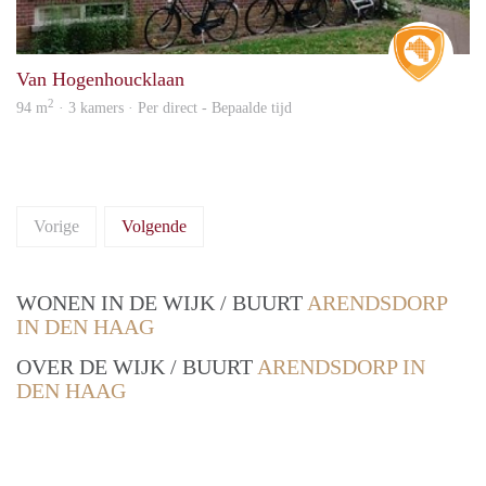
Real 
Van Hogenhoucklaan
2
94 m
· 3 kamers · Per direct - Bepaalde tijd
Vorige
Volgende
WONEN IN DE WIJK / BUURT
ARENDSDORP
IN DEN HAAG
OVER DE WIJK / BUURT
ARENDSDORP IN
DEN HAAG