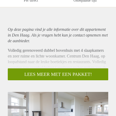
Per direct
Onbepaalde tijd
Op deze pagina vind je alle informatie over dit
appartement
in Den Haag. Als je vragen hebt kun je contact opnemen met
de aanbieder.
Volledig gerenoveerd dubbel bovenhuis met 4 slaapkamers
en zeer ruime en lichte woonkamer. Centrum Den Haag, op
loopafstand naar de leuke boetiekjes en restaurants. Volledig
voorzien van raambekleding ( geplaatst na het maken van de
foto's )
LEES MEER MET EEN PAKKET!
Indeling:
Entree via de begane grond, trap naar de tweede etage, hal
met dubbele deuren naar de woonkamer. Zeer ruime en lichte
woonkamer met open keuken, voorzien van alle gemakken,
met een elektrische kookplaat, afzuigkap, koelkast, vriezer en
oven.
Luie trap naar de derde etage, hal die toegang geeft tot alle