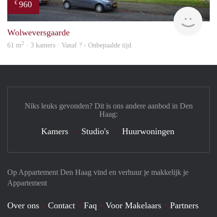
960
€
rent
Wolweversgaarde
2
61 m
· 3 kamers · Vanaf ? - Onbepaalde tijd
Niks leuks gevonden? Dit is ons andere aanbod in Den
Haag:
Kamers
Studio's
Huurwoningen
Op Appartement Den Haag vind en verhuur je makkelijk je
Appartement
Over ons
Contact
Faq
Voor Makelaars
Partners