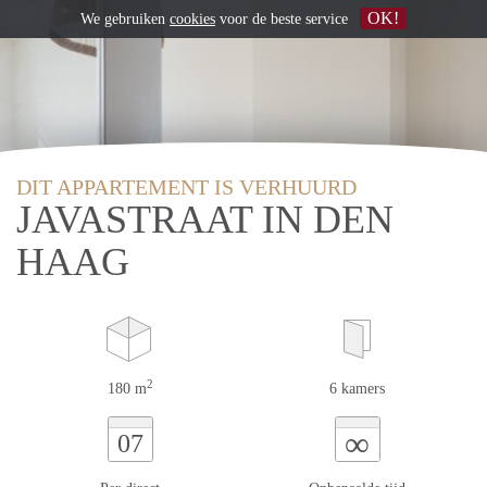
OK!
We gebruiken
cookies
voor de beste service
DIT APPARTEMENT IS VERHUURD
JAVASTRAAT IN DEN
HAAG
2
180 m
6 kamers
∞
07