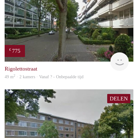
775
€
finde
Rigolettostraat
2
49 m
· 2 kamers · Vanaf ? - Onbepaalde tijd
DELEN