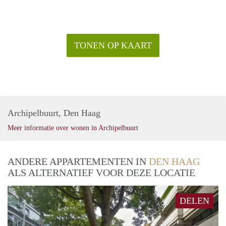
wandelen, sporten, bootje varen of in de zomer genieten van
een culinair festival zoals de Parade of TREK. Ook het
Haagse Bos ligt om de hoek. En met de fiets ben je in een
mum van tijd op het strand bij Scheveningen.
TONEN OP KAART
OPENBAAR VERVOER
- Tram 1,9
- Bus 22, 24, 28
Archipelbuurt, Den Haag
Meer informatie over wonen in Archipelbuurt
ANDERE APPARTEMENTEN IN
DEN HAAG
ALS ALTERNATIEF VOOR DEZE LOCATIE
DELEN