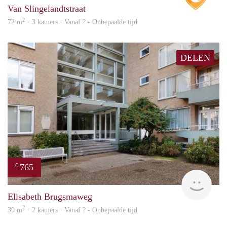
Van Slingelandtstraat
2
72 m
· 3 kamers · Vanaf ? - Onbepaalde tijd
DELEN
765
€
finde
Elisabeth Brugsmaweg
2
39 m
· 2 kamers · Vanaf ? - Onbepaalde tijd