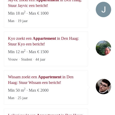
Ja
Stuur Jayvic een bericht!
2
Min 18 m
· Max € 1000
Man ·
19 jaar
Kyo zoekt een
Appartement
in Den Haag:
K
Stuur Kyo een bericht!
2
Min 12 m
· Max € 1500
Vrouw · Student ·
44 jaar
Wissam zoekt een
Appartement
in Den
Wi
Haag: Stuur Wissam een bericht!
2
Min 50 m
· Max € 2000
Man ·
25 jaar