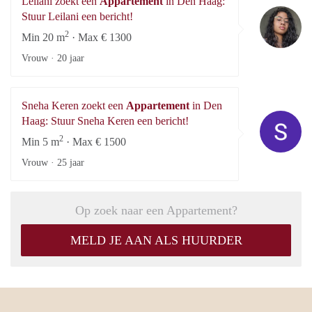
Leilani zoekt een
Appartement
in Den Haag:
Le
Stuur Leilani een bericht!
2
Min 20 m
· Max € 1300
Vrouw ·
20 jaar
Sneha Keren zoekt een
Appartement
in Den
Sn
Haag: Stuur Sneha Keren een bericht!
2
Min 5 m
· Max € 1500
Vrouw ·
25 jaar
Op zoek naar een Appartement?
MELD JE AAN ALS HUURDER