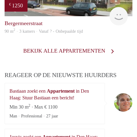
1250
€
finde
Bergermeerstraat
2
90 m
· 3 kamers · Vanaf ? - Onbepaalde tijd
BEKIJK ALLE APPARTEMENTEN
REAGEER OP DE NIEUWSTE HUURDERS
Bastiaan zoekt een
Appartement
in Den
Ba
Haag: Stuur Bastiaan een bericht!
2
Min 30 m
· Max € 1100
Man · Professional ·
27 jaar
Jayvic zoekt een
Appartement
in Den Haag: