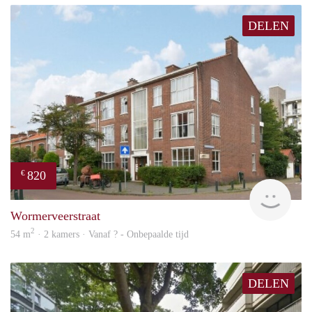
DELEN
820
€
finde
Wormerveerstraat
2
54 m
· 2 kamers · Vanaf ? - Onbepaalde tijd
DELEN