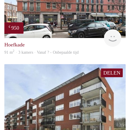
950
€
finde
Hoefkade
2
91 m
· 3 kamers · Vanaf ? - Onbepaalde tijd
DELEN