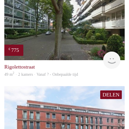
775
€
finde
Rigolettostraat
2
49 m
· 2 kamers · Vanaf ? - Onbepaalde tijd
DELEN