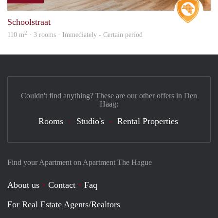
Real 
Schoolstraat
2
110 m
· 3 rooms · Immediately - Certain period
Couldn't find anything? These are our other offers in Den
Haag:
Rooms
Studio's
Rental Properties
Find your Apartment on Apartment The Hague
About us
Contact
Faq
For Real Estate Agents/Realtors