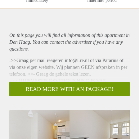
Immediately
Indefinite period
On this page you will find all information of this
apartment
in
Den Haag. You can contact the advertiser if you have any
questions.
->>Graag per mail reageren info@i-re.nl of via Pararius of
via onze eigen website. Wij plannen GEEN afspraken in per
telefoon. <<- Graag de gehele tekst lezen.
- >> HUISVESTINGSVERGUNNING IS VAN
TOEPASSING <<-
READ MORE WITH AN PACKAGE!
https://www.denhaag.nl/nl/vergunningen-en-
ontheffingen/woonvergunningen/huisvestingsvergunning-
aanvragen.htm
Dit prachtige (In 2015 nieuw gebouwde) 2
kamerappartement staat nu te HUUR!
Dit appartement maakt onderdeel uit van een kleinschalig
complex van 16 appartementen welke hoofdzakelijk worden