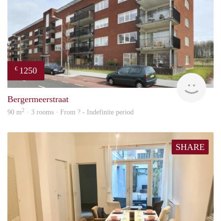
1250
€
finde
Bergermeerstraat
2
90 m
· 3 rooms · From ? - Indefinite period
SHARE