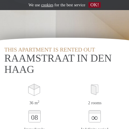
OK!
We use
cookies
for the best service
THIS APARTMENT IS RENTED OUT
RAAMSTRAAT IN DEN
HAAG
2
36 m
2 rooms
∞
08