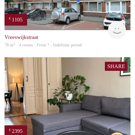
1105
€
finde
Vreeswijkstraat
2
78 m
· 4 rooms · From ? - Indefinite period
SHARE
2395
€