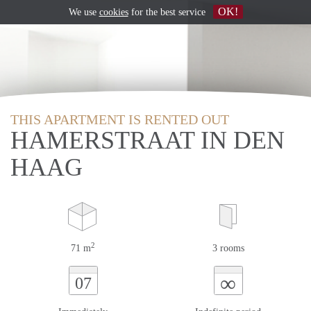
OK!
We use
cookies
for the best service
THIS APARTMENT IS RENTED OUT
HAMERSTRAAT IN DEN
HAAG
2
71 m
3 rooms
∞
07