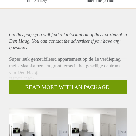
Immediately
Indefinite period
On this page you will find all information of this
apartment
in
Den Haag. You can contact the advertiser if you have any
questions.
Super leuk gemeubileerd appartement op de 1e verdieping
met 2 slaapkamers en groot terras in het gezellige centrum
van Den Haag!
INDELING:
Gezamenlijk entree, trap naar de 1e etage. Woonkamer met
READ MORE WITH AN PACKAGE!
eethoek en open keuken voorzien van koel/vries combinatie,
vaatwasser, wasmachine/droger combinatie, oven/magnetron
combinatie en elektrische kookplaat. Vanuit de hal toegang
tot beide slaapkamers, badkamer met douche en wastafel
meubel, en een apart toilet.
BIJZONDERHEDEN:
- circa 70 m2