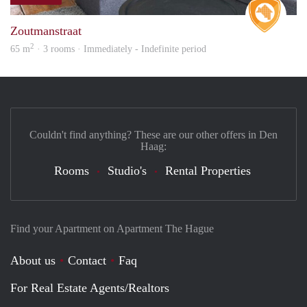
Real 
Zoutmanstraat
2
65 m
· 3 rooms · Immediately - Indefinite period
Couldn't find anything? These are our other offers in Den
Haag:
Rooms
Studio's
Rental Properties
Find your Apartment on Apartment The Hague
About us
Contact
Faq
For Real Estate Agents/Realtors