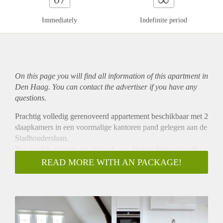
Immediately
Indefinite period
On this page you will find all information of this
apartment
in
Den Haag. You can contact the advertiser if you have any
questions.
Prachtig volledig gerenoveerd appartement beschikbaar met 2
slaapkamers in een voormalige kantoren pand gelegen aan de
Stadhouderslaan.
Het pand is gelegen om de hoek van diverse Internationale
organisaties, zeer nabij de Frederik Hendriklaan, de
READ MORE WITH AN PACKAGE!
Reikenstraat en het Centrum van Den Haag.
Indeling:
De woning is via het gemeenschappelijk entree aan de R.J.
Schimmelpennicklaan bereikbaar.
Het appartement betreedt u via het chique trappenhuis of per