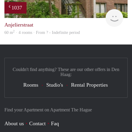
1037
€
Woni
Anjelierstraat
2
60 m
· 4 rooms · From ? - Indefinite period
Couldn't find anything? These are our other offers in Den
Haag:
Rooms
Studio's
Rental Properties
Find your Apartment on Apartment The Hague
About us
Contact
Faq