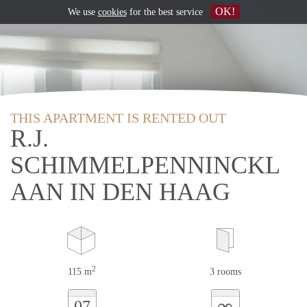
OK!
We use
cookies
for the best service
THIS APARTMENT IS RENTED OUT
R.J.
SCHIMMELPENNINCKL
AAN IN DEN HAAG
2
115 m
3 rooms
∞
07