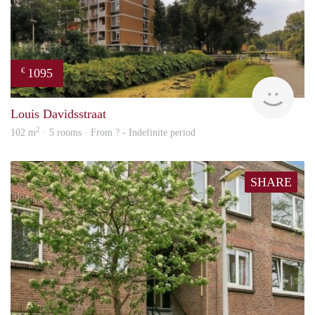
1095
€
rent
Louis Davidsstraat
2
102 m
· 5 rooms · From ? - Indefinite period
SHARE