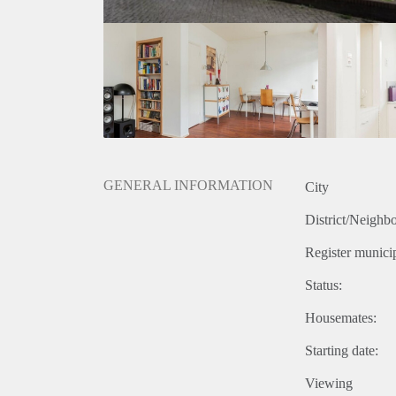
GENERAL INFORMATION
City
District/Neighb
Register municip
Status:
Housemates:
Starting date:
Viewing