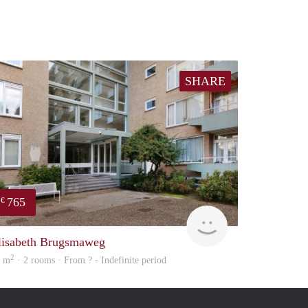
SHARE
765
€
finder
lisabeth Brugsmaweg
2
9 m
· 2 rooms · From ? - Indefinite period