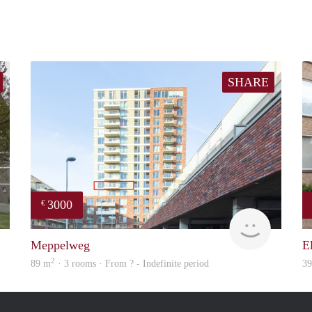
SHARE
3000
€
rent
Meesters
Meppelweg
E
2
89 m
· 3 rooms · From ? - Indefinite period
3