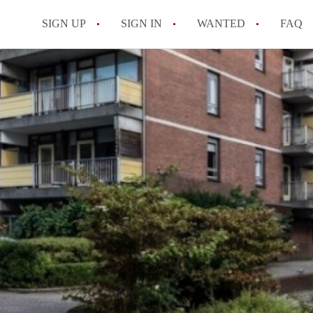
SIGN UP
SIGN IN
WANTED
FAQ
All FAQs