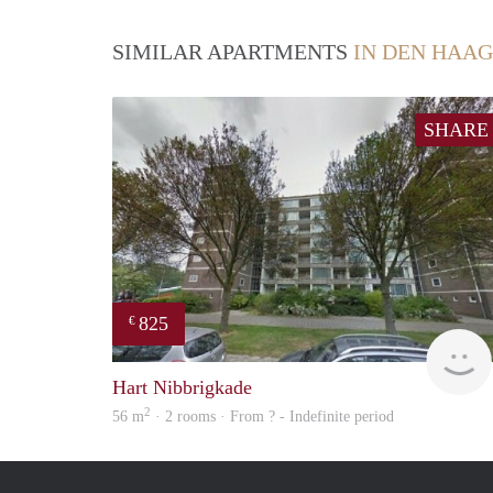
SIMILAR APARTMENTS
IN DEN HAAG
SHARE
825
€
Hart Nibbrigkade
2
56 m
· 2 rooms · From ? - Indefinite period