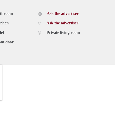
athroom
Ask the advertiser
tchen
Ask the advertiser
let
Private living room
ont door