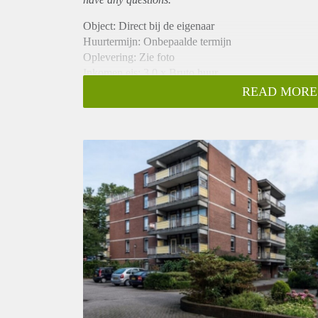
Object: Direct bij de eigenaar
Huurtermijn: Onbepaalde termijn
Oplevering: Zie foto
Inkomen eis: 3,0 x Bruto huur
Garantiestelling mogelijk: Ja
READ MORE
Borg: 1 Maand
Bemiddeling kosten: Nee
Woningdelers toegestaan: Ja
Huisdieren toegestaan: Afhankelijk van de Eigenaar
Huurtoeslag grens: Nee
Geschikt voor studenten: Afhankelijk van de Eigena