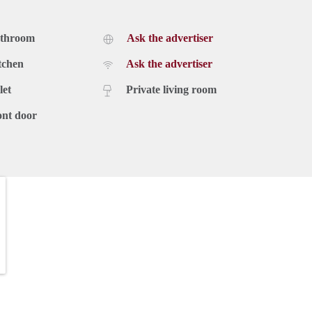
athroom
Ask the advertiser
tchen
Ask the advertiser
let
Private living room
ont door