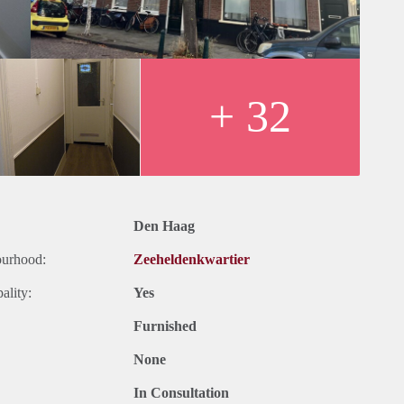
mer, toilet, keuken, vloer etc.)
+ 32
ernet
Den Haag
ourhood:
Zeeheldenkwartier
ality:
Yes
Furnished
None
In Consultation