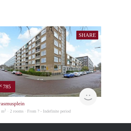
SHARE
785
€
e
rent
rasmusplein
2
0 m
· 2 rooms · From ? - Indefinite period