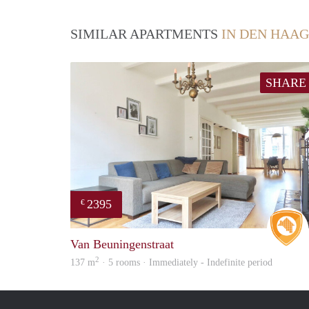
SIMILAR APARTMENTS
IN DEN HAAG
SHARE
2395
€
Van Beuningenstraat
2
137 m
· 5 rooms · Immediately - Indefinite period