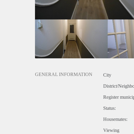
Aanvullende informatie:
- woning wordt in zeer nette opgeleverd (mooie badka
- bewoning voor de maximale duur van 2 jaar
- 2 maanden borg
- geschikt voor maximaal 2 personen (stel)
- huur is exclusief gas, water, elektra, kabel tv en int
GENERAL INFORMATION
City
District/Neighb
Register municip
Status:
Housemates:
Viewing