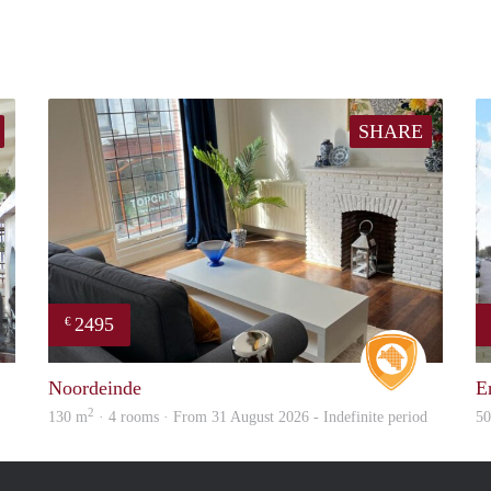
SHARE
2495
€
Real Estate
Real Estat
Noordeinde
E
2
130 m
· 4 rooms · From 31 August 2026 - Indefinite period
5