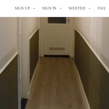
SIGN UP
SIGN IN
WANTED
FAQ
All FAQs