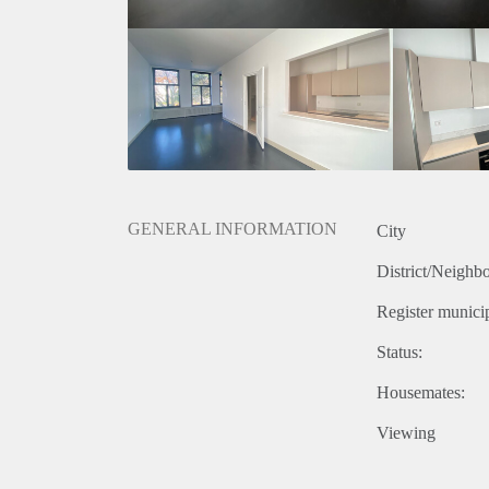
- geheel gerenoveerde eerste etage ( keuken, toilet,
- Nieuwe kozijnen (dubbelglas met hout)
- 2 toiletten
GENERAL INFORMATION
City
District/Neighb
Register municip
Status:
Housemates:
Viewing