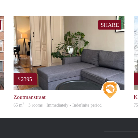
SHARE
2395
€
finder
Real Estat
Zoutmanstraat
K
2
65 m
· 3 rooms · Immediately - Indefinite period
7