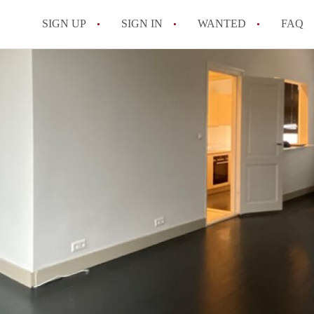
SIGN UP
SIGN IN
WANTED
FAQ
All FAQs