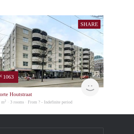
SHARE
1063
€
e
finder
orte Houtstraat
2
5 m
· 3 rooms · From ? - Indefinite period