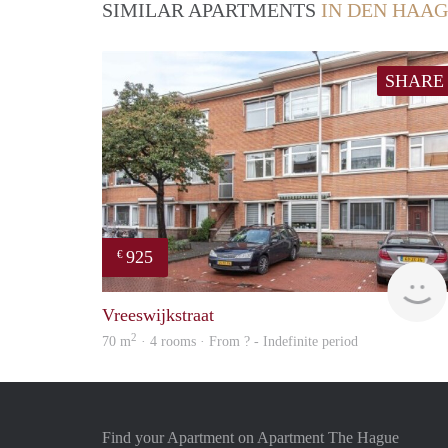
SIMILAR APARTMENTS
IN DEN HAAG
SHARE
925
€
Vreeswijkstraat
2
70 m
· 4 rooms · From ? - Indefinite period
Find your Apartment on Apartment The Hague