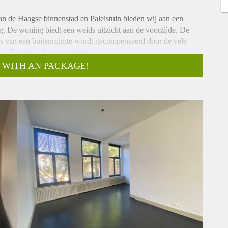
n de Haagse binnenstad en Paleistuin bieden wij aan een
g. De woning biedt een weids uitzicht aan de voorzijde. De
is van een buitenruimte wordt gecompenseerd door de vele
n, Zeestraat, Kortenaerkade).
 WITH AN PACKAGE!
nentrap naar eerste woonlaag.
etkamer met houten vloerdelen. Geheel gerenoveerde keuken
kplaat, groot formaat oven, vaatwasser. De opening tussen de
 verbintenis tussen beide ruimtes.
r een vliering en een vaste kast met opstelplaats voor de cv-
ver de volle breedte van de woning en ligt aan de straatzijde.
 ingerichte badkamer (2015) heeft een inloopdouche, wc, design
aerkade en ligt om de hoek van het terrasrijke Anna
ar (via Javastraat en Mauritskade), openbaar vervoer is korte
inuten fietsafstand.