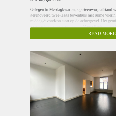
Gelegen in Mesdagkwartier, op steenworp afstand va
gerenoveerd twee-laags bovenhuis met ruime vlierin
middag-/avondzon staat op de achtergevel. Het gem
terassen in de directe omgeving (Anna Paulownaplei
Indeling:
READ MORE
Entree op straatniveau, entreehal met meterkast, bin
Eerste verdieping;
Overloop met wc-ruimte. L-vormige, lichte woon-/e
voorzien van luxe inbouwapparatuur. Keramische koo
keuken en woonkamer met barblad creëert een speelse
Tweede verdieping: Ruime overloop met vlizotrap naa
ketel en wasmachine/droger. De hoofdslaapkamer is o
Slaapkamer 2 ligt aan de achterzijde. De eigentijds
ligbad en wastafelmeubel.
LOCATIE
Deze rustige woonstraat komt uit op de mooie Korten
Paulownaplein. Uitvalswegen zijn eenvoudig bereikba
loopafstand. De NS-stations en de kust op circa 10 m
Bijzonderheden: