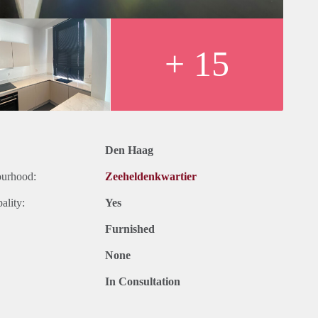
 woonkamer )
+ 15
Den Haag
ourhood:
Zeeheldenkwartier
ality:
Yes
Furnished
None
In Consultation