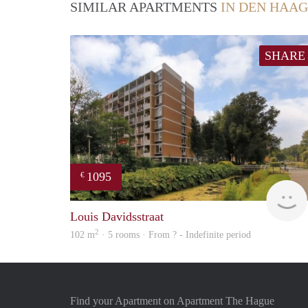
SIMILAR APARTMENTS
IN DEN HAAG
SHARE
1095
€
Louis Davidsstraat
2
102 m
· 5 rooms · From ? - Indefinite period
Find your Apartment on Apartment The Hague