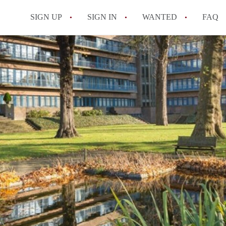
SIGN UP
SIGN IN
WANTED
FAQ
All FAQs