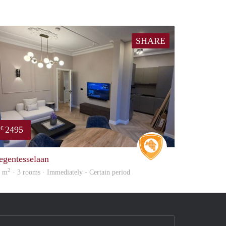
SHARE
2495
€
Real Estate
egentesselaan
2
5 m
· 3 rooms · Immediately - Certain period