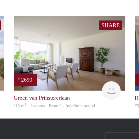
SHARE
2690
€
finder
J&B
Groen van Prinstererlaan
R
2
116 m
· 3 rooms · From ? - Indefinite period
7