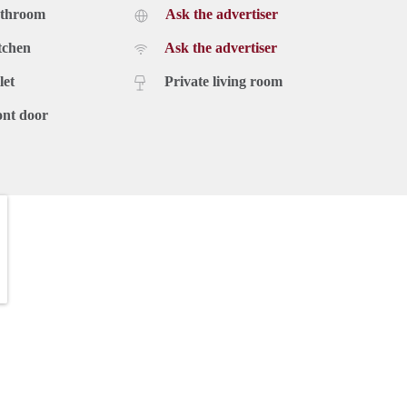
athroom
Ask the advertiser
tchen
Ask the advertiser
let
Private living room
ont door