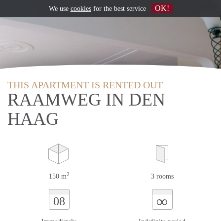
OK!
We use
cookies
for the best service
THIS APARTMENT IS RENTED OUT
RAAMWEG IN DEN
HAAG
2
150 m
3 rooms
∞
08