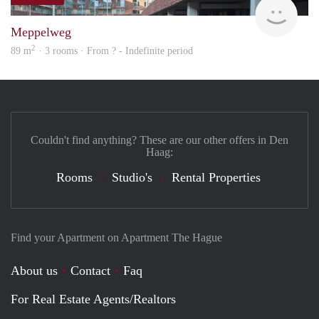
Mees
Meppelweg
2
89 m
· 3 rooms · From ? - Indefinite period
Couldn't find anything? These are our other offers in Den
Haag:
Rooms
Studio's
Rental Properties
Find your Apartment on Apartment The Hague
About us
Contact
Faq
For Real Estate Agents/Realtors