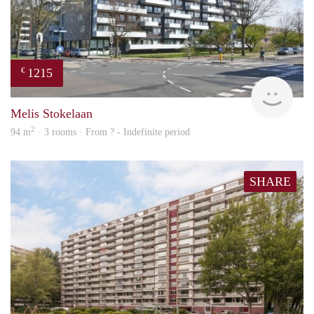
1215
€
finde
Melis Stokelaan
2
94 m
· 3 rooms · From ? - Indefinite period
SHARE