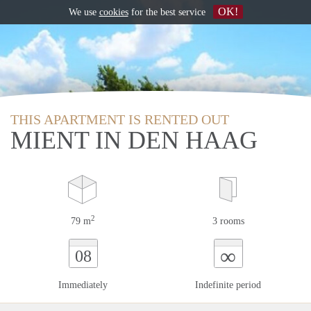
OK!
We use
cookies
for the best service
THIS APARTMENT IS RENTED OUT
MIENT IN DEN HAAG
2
79 m
3 rooms
∞
08
Immediately
Indefinite period