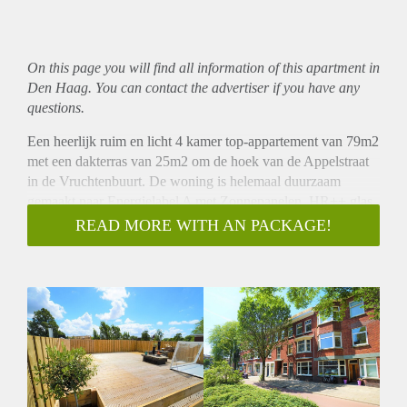
On this page you will find all information of this
apartment
in
Den Haag. You can contact the advertiser if you have any
questions.
Een heerlijk ruim en licht 4 kamer top-appartement van 79m2
met een dakterras van 25m2 om de hoek van de Appelstraat
in de Vruchtenbuurt. De woning is helemaal duurzaam
gemaakt naar Energielabel A met Zonnepanelen, HR++ glas
en dakisolatie.
READ MORE WITH AN PACKAGE!
OMSCHRIJVING
- Via open portiek trap naar 1e etage, entree, hal met grote
bergruimte en ruimte voor bijvoorbeeld een fiets. Binnentrap
naar 2e etage, gang met toilet en hangruimte voor jassen.
- Lichte woonkamer met sfeervolle gas openhaard en mooie
houten parketvloer, separatie(toog) naar achterkamer met
openslaande deuren naar het op het westen gelegen
achterbalkon over de gehele breedte van de woning.
- Moderne keuken met diverse inbouwapparatuur en toegang