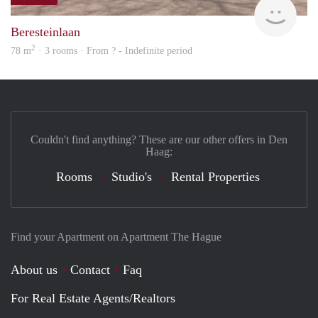
finde
Beresteinlaan
2
78 m
· 3 rooms · From ? - Indefinite period
Couldn't find anything? These are our other offers in Den
Haag:
Rooms
Studio's
Rental Properties
Find your Apartment on Apartment The Hague
About us
Contact
Faq
For Real Estate Agents/Realtors