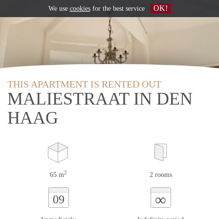
OK!
We use
cookies
for the best service
THIS APARTMENT IS RENTED OUT
MALIESTRAAT IN DEN
HAAG
2
65 m
2 rooms
∞
09