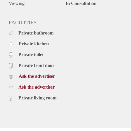
Dit charmante, gestoffeerde appartement is gelegen in het
Viewing
In Consultation
hartje centrum van Den Haag, op de hoek van de populaire,
gezellige Denneweg De binnenstad van Den Haag wordt niet
voor niets de beste binnenstad van Nederland genoemd. Op
FACILITIES
een steenworp afstand bevindt zich de Prinsestraat, een
Private bathroom
gezellige winkelstraat met leuke winkels, cafés en restaurants.
De vele pleinen, straten en markten van de Haagse
Private kitchen
binnenstad creëren een gezellige sfeer. Koninklijk klassiek
met gebouwen zoals het Paleis Noordeinde en woningen,
Private toilet
maar ook met moderne architectuur in het hart van het
centrum bij het Spui. Kortom een wijk waar veel te
Private front door
ontdekken is; van de historische Passage tot de Grote Markt
Ask the advertiser
en het Hofkwartier.
OPENBAAR VERVOER
Ask the advertiser
Er zijn ruim 30 verschillende openbaar vervoer
mogelijkheden die zowel naar Den Haag Centraal Station, als
Private living room
Station Hollands Spoor vervoeren vanuit de binnenstad.
Beide Stations zijn met het openbaar vervoer op enkele
minuten van de binnenstad verwijderd.