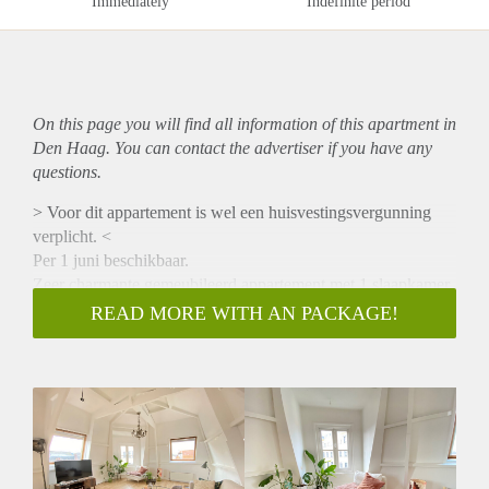
Immediately
Indefinite period
On this page you will find all information of this
apartment
in
Den Haag. You can contact the advertiser if you have any
questions.
> Voor dit appartement is wel een huisvestingsvergunning
verplicht. <
Per 1 juni beschikbaar.
Zeer charmante gemeubileerd appartement met 1 slaapkamer
en knus dakterras gelegen op de top verdieping in het hartje
READ MORE WITH AN PACKAGE!
centrum van Den Haag op hoek van de populaire, gezellige
Denneweg.
INDELING
Via gezamenlijke opgang, entree op de 3e verdieping,
doorloop naar een ruime woonkamer met airco. Het
appartement beschikt over één slaapkamer, een moderne