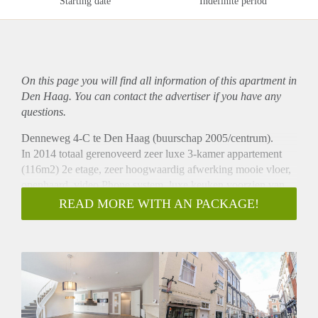
Starting date
Indefinite period
On this page you will find all information of this
apartment
in
Den Haag. You can contact the advertiser if you have any
questions.
Denneweg 4-C te Den Haag (buurschap 2005/centrum).
In 2014 totaal gerenoveerd zeer luxe 3-kamer appartement
(116m2) 2e etage, zeer hoogwaardig afwerking mooie vloer,
openhaard, video Phone system, luxe keuken voorzien van
alle denkbare inbouwapparatuur, twee luxe badkamers
READ MORE WITH AN PACKAGE!
voorzien van bad, douche, wastafel en handdoeken radiator.
Twee mooie ruime slaapkamers
Het appartement is gelegen in een gezellige winkelstraat met
diverse boetiekjes, restaurants en gezellige cafés, ook bevindt
het appartement zich op loopafstand van de Frederikstraat.
Indeling:
Entree op straat niveau, hal, meterkasten, trappenhuis, entree