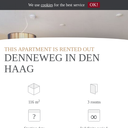
OK!
We use
cookies
for the best service
THIS APARTMENT IS RENTED OUT
DENNEWEG IN DEN
HAAG
2
116 m
3 rooms
∞
?