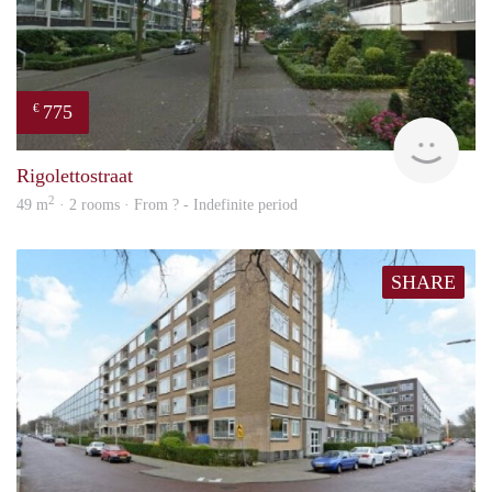
775
€
finde
Rigolettostraat
2
49 m
· 2 rooms · From ? - Indefinite period
SHARE