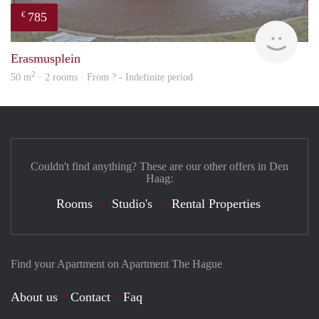
785
€
rent
Erasmusplein
2
50 m
· 2 rooms · From ? - Indefinite period
Couldn't find anything? These are our other offers in Den
Haag:
Rooms
Studio's
Rental Properties
Find your Apartment on Apartment The Hague
About us
Contact
Faq