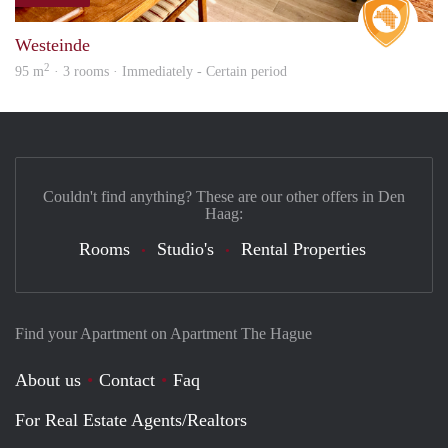
Real 
Westeinde
2
95 m
· 3 rooms · Immediately - Certain period
Couldn't find anything? These are our other offers in Den
Haag:
Rooms
Studio's
Rental Properties
Find your Apartment on Apartment The Hague
About us
Contact
Faq
For Real Estate Agents/Realtors