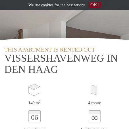
OK!
We use
cookies
for the best service
THIS APARTMENT IS RENTED OUT
VISSERSHAVENWEG IN
DEN HAAG
2
140 m
4 rooms
∞
06