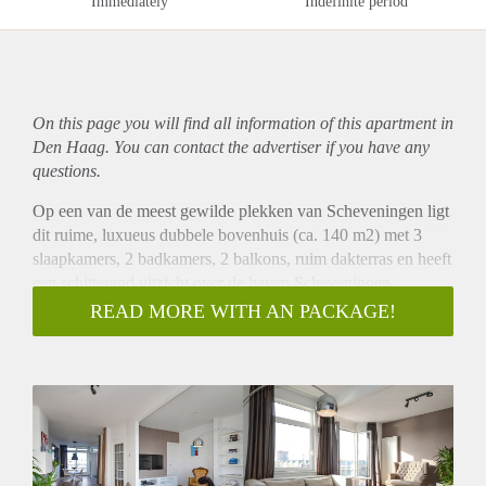
Immediately
Indefinite period
On this page you will find all information of this
apartment
in
Den Haag. You can contact the advertiser if you have any
questions.
Op een van de meest gewilde plekken van Scheveningen ligt
dit ruime, luxueus dubbele bovenhuis (ca. 140 m2) met 3
slaapkamers, 2 badkamers, 2 balkons, ruim dakterras en heeft
een schitterend uitzicht over de haven Scheveningen.
Het strand op steenworp afstand, 2 loopminuten afstand van
READ MORE WITH AN PACKAGE!
de gezellige winkelstraat de Keizerstraat en de bekende
winkelstraat Frederik Hendriklaan ('De Fred') binnen
handbereik. Alle facetten waar een luxe en centraal gelegen
woning aan mag voldoen.
OMSCHRIJVING
Begane grond
Open portiek naar de 1e verdieping.